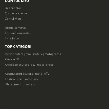
CONTUL MEU
Despre Noi
Contacteaza-ne
Contul Meu
Istoric comenzi
Cautare avansata
Intra in cont
TOP CATEGORII
Piese scutere|maxiscutere|moto|cross
Piese ATV
Anvelope scutere|atv|moto|cross
Acumulatori scutere|moto|ATV
Casti scutere|moto|atv
Ulei scuter|moto|atv