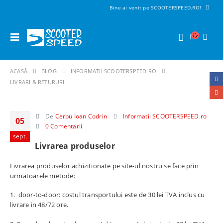
Bine ai venit pe SCOOTERSPEED.RO!
ACASĂ
BLOG
INFORMATII SCOOTERSPEED.RO
LIVRARI & RETURURI
De
Cerbu Ioan Codrin
Informatii SCOOTERSPEED.ro
05
0 Comentarii
sept.
Livrarea produselor
Livrarea produselor achizitionate pe site-ul nostru se face prin
urmatoarele metode:
1. door-to-door: costul transportului este de 30 lei TVA inclus cu
livrare in 48/72 ore.