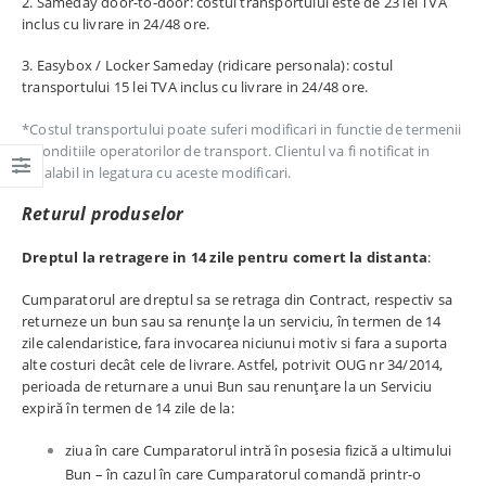
2. Sameday door-to-door: costul transportului este de 23 lei TVA
inclus cu livrare in 24/48 ore.
3. Easybox / Locker Sameday (ridicare personala): costul
transportului 15 lei TVA inclus cu livrare in 24/48 ore.
*Costul transportului poate suferi modificari in functie de termenii
si conditiile operatorilor de transport. Clientul va fi notificat in
prealabil in legatura cu aceste modificari.
Returul produselor
Dreptul la retragere in 14 zile pentru comert la distanta
:
Cumparatorul are dreptul sa se retraga din Contract, respectiv sa
returneze un bun sau sa renunțe la un serviciu, în termen de 14
zile calendaristice, fara invocarea niciunui motiv si fara a suporta
alte costuri decât cele de livrare. Astfel, potrivit OUG nr 34/2014,
perioada de returnare a unui Bun sau renunțare la un Serviciu
expiră în termen de 14 zile de la:
ziua în care Cumparatorul intră în posesia fizică a ultimului
Bun – în cazul în care Cumparatorul comandă printr-o