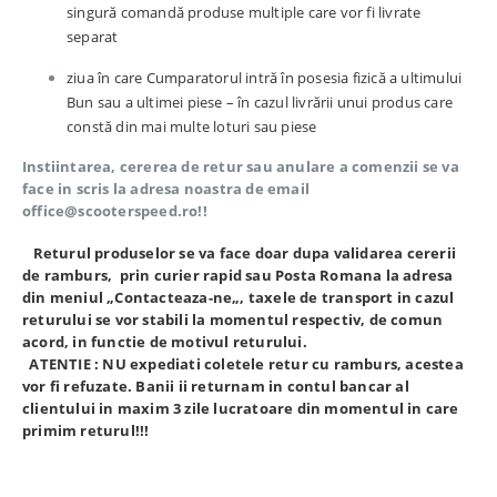
singură comandă produse multiple care vor fi livrate
separat
ziua în care Cumparatorul intră în posesia fizică a ultimului
Bun sau a ultimei piese – în cazul livrării unui produs care
constă din mai multe loturi sau piese
Instiintarea, cererea de retur sau anulare a comenzii se va
face in scris la adresa noastra de email
office@scooterspeed.ro!!
Returul produselor se va face doar dupa validarea cererii
de ramburs, prin curier rapid sau Posta Romana la adresa
din meniul „
Contacteaza-ne
„, taxele de transport in cazul
returului se vor stabili la momentul respectiv, de comun
acord, in functie de motivul returului.
ATENTIE : NU expediati coletele retur cu ramburs, acestea
vor fi refuzate. Banii ii returnam in contul bancar al
clientului in maxim 3 zile lucratoare din momentul in care
primim returul!!!