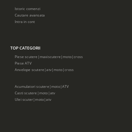
Istoric comenzi
Cautare avansata
Intra in cont
TOP CATEGORII
Piese scutere|maxiscutere|moto|cross
Piese ATV
Anvelope scutere|atv|moto|cross
Acumulatori scutere|moto|ATV
Casti scutere|moto|atv
Ulei scuter|moto|atv