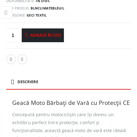
DISPONIBILITATE:
ÎN STOC
COD PRODUS:
BLNCLIMATEBLEU/L
CATEGORIE:
GECI TEXTIL
ADAUGĂ ÎN COȘ
DESCRIERE
Geacă Moto Bărbați de Vară cu Protecții CE
Concepută pentru motocicliștii care își doresc un
echilibru perfect între protecție, confort și
funcționalitate, această geacă moto de vară este ideală