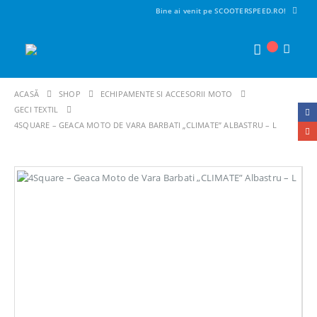
Bine ai venit pe SCOOTERSPEED.RO!
ACASĂ
SHOP
ECHIPAMENTE SI ACCESORII MOTO
GECI TEXTIL
4SQUARE – GEACA MOTO DE VARA BARBATI „CLIMATE” ALBASTRU – L