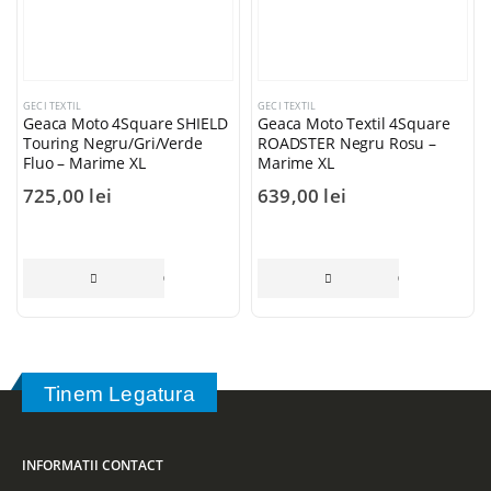
GECI TEXTIL
GECI TEXTIL
Geaca Moto 4Square SHIELD
Geaca Moto Textil 4Square
Touring Negru/Gri/Verde
ROADSTER Negru Rosu –
Fluo – Marime XL
Marime XL
725,00
lei
639,00
lei
CITEȘTE MAI MULT
CITEȘTE MAI 
Tinem Legatura
INFORMATII CONTACT