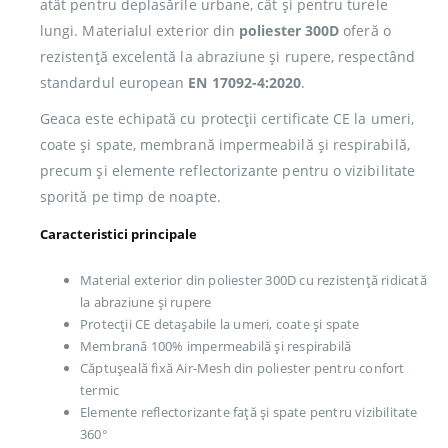
atât pentru deplasările urbane, cât și pentru turele
lungi. Materialul exterior din
poliester 300D
oferă o
rezistență excelentă la abraziune și rupere, respectând
standardul european
EN 17092-4:2020
.
Geaca este echipată cu protecții certificate CE la umeri,
coate și spate, membrană impermeabilă și respirabilă,
precum și elemente reflectorizante pentru o vizibilitate
sporită pe timp de noapte.
Caracteristici principale
Material exterior din poliester 300D cu rezistență ridicată
la abraziune și rupere
Protecții CE detașabile la umeri, coate și spate
Membrană 100% impermeabilă și respirabilă
Căptușeală fixă Air-Mesh din poliester pentru confort
termic
Elemente reflectorizante față și spate pentru vizibilitate
360°