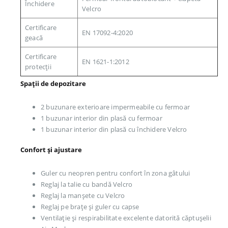
Închidere
Velcro
Certificare
EN 17092-4:2020
geacă
Certificare
EN 1621-1:2012
protecții
Spații de depozitare
2 buzunare exterioare impermeabile cu fermoar
1 buzunar interior din plasă cu fermoar
1 buzunar interior din plasă cu închidere Velcro
Confort și ajustare
Guler cu neopren pentru confort în zona gâtului
Reglaj la talie cu bandă Velcro
Reglaj la manșete cu Velcro
Reglaj pe brațe și guler cu capse
Ventilație și respirabilitate excelente datorită căptușelii