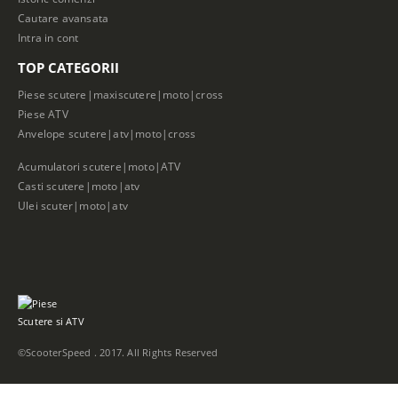
Cautare avansata
Intra in cont
TOP CATEGORII
Piese scutere|maxiscutere|moto|cross
Piese ATV
Anvelope scutere|atv|moto|cross
Acumulatori scutere|moto|ATV
Casti scutere|moto|atv
Ulei scuter|moto|atv
©ScooterSpeed . 2017. All Rights Reserved