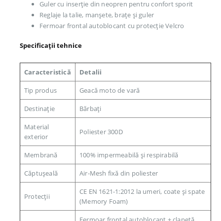
Guler cu inserție din neopren pentru confort sporit
Reglaje la talie, manșete, brațe și guler
Fermoar frontal autoblocant cu protecție Velcro
Specificații tehnice
Caracteristică
Detalii
Tip produs
Geacă moto de vară
Destinație
Bărbați
Material
Poliester 300D
exterior
Membrană
100% impermeabilă și respirabilă
Căptușeală
Air-Mesh fixă din poliester
CE EN 1621-1:2012 la umeri, coate și spate
Protecții
(Memory Foam)
Fermoar frontal autoblocant + clapetă