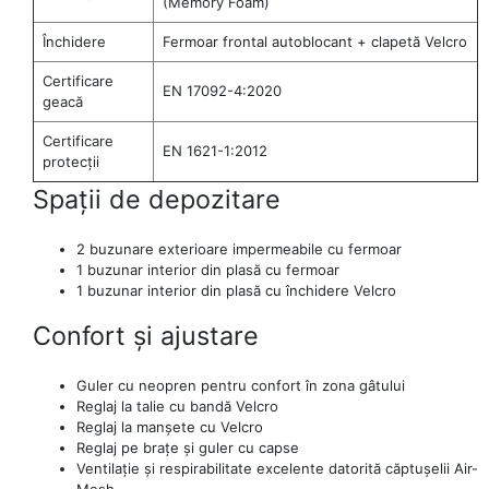
(Memory Foam)
Închidere
Fermoar frontal autoblocant + clapetă Velcro
Certificare
EN 17092-4:2020
geacă
Certificare
EN 1621-1:2012
protecții
Spații de depozitare
2 buzunare exterioare impermeabile cu fermoar
1 buzunar interior din plasă cu fermoar
1 buzunar interior din plasă cu închidere Velcro
Confort și ajustare
Guler cu neopren pentru confort în zona gâtului
Reglaj la talie cu bandă Velcro
Reglaj la manșete cu Velcro
Reglaj pe brațe și guler cu capse
Ventilație și respirabilitate excelente datorită căptușelii Air-
Mesh