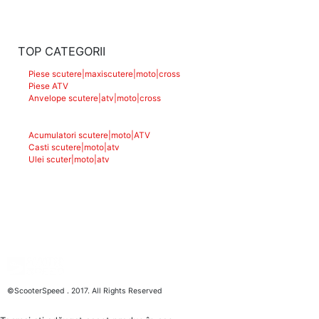
TOP CATEGORII
Piese scutere|maxiscutere|moto|cross
Piese ATV
Anvelope scutere|atv|moto|cross
Acumulatori scutere|moto|ATV
Casti scutere|moto|atv
Ulei scuter|moto|atv
©ScooterSpeed . 2017. All Rights Reserved