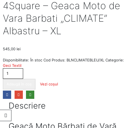
4Square – Geaca Moto de
Vara Barbati „CLIMATE”
Albastru – XL
545,00
lei
Disponibilitate:
În stoc
Cod Produs:
BLNCLIMATEBLEU/XL
Categorie:
Geci Textil
Adaugă în coș
Vezi coșul
Descriere
Geacă Moto Bărbați de Vară