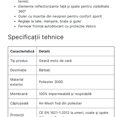
termic
Elemente reflectorizante față și spate pentru vizibilitate
360°
Guler cu inserție din neopren pentru confort sporit
Reglaje la talie, manșete, brațe și guler
Fermoar frontal autoblocant cu protecție Velcro
Specificații tehnice
Caracteristică
Detalii
Tip produs
Geacă moto de vară
Destinație
Bărbați
Material
Poliester 300D
exterior
Membrană
100% impermeabilă și respirabilă
Căptușeală
Air-Mesh fixă din poliester
CE EN 1621-1:2012 la umeri, coate și spate
Protecții