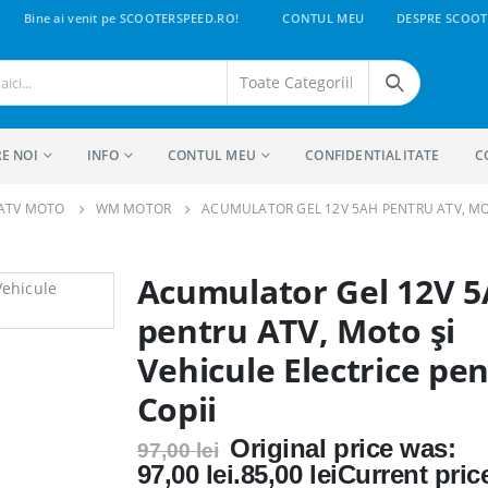
Bine ai venit pe SCOOTERSPEED.RO!
CONTUL MEU
DESPRE SCOOT
E NOI
INFO
CONTUL MEU
CONFIDENTIALITATE
C
 ATV MOTO
WM MOTOR
ACUMULATOR GEL 12V 5AH PENTRU ATV, MOT
Acumulator Gel 12V 
pentru ATV, Moto și
Vehicule Electrice pe
Copii
Original price was:
97,00
lei
97,00 lei.
85,00
lei
Current price