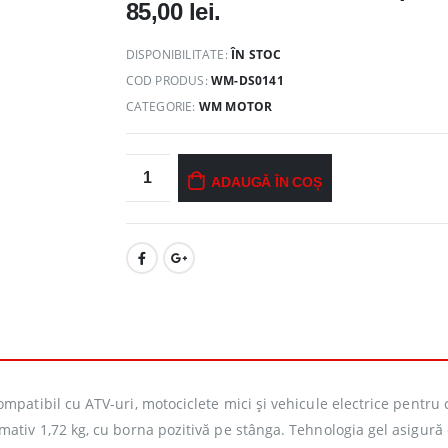
85,00 lei.
DISPONIBILITATE:
ÎN STOC
COD PRODUS:
WM-DS0141
CATEGORIE:
WM MOTOR
ADAUGĂ ÎN COȘ
patibil cu ATV-uri, motociclete mici și vehicule electrice pentru c
ativ 1,72 kg, cu borna pozitivă pe stânga. Tehnologia gel asigură