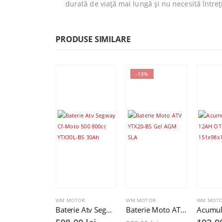
durată de viață mai lungă și nu necesită întreț
PRODUSE SIMILARE
-13%
WM MOTOR
WM MOTOR
WM MOT
Baterie Atv Segway Cf-Moto 500 800cc YTX30L-BS 30Ah
Baterie Moto ATV YTX20-BS Gel AGM SLA