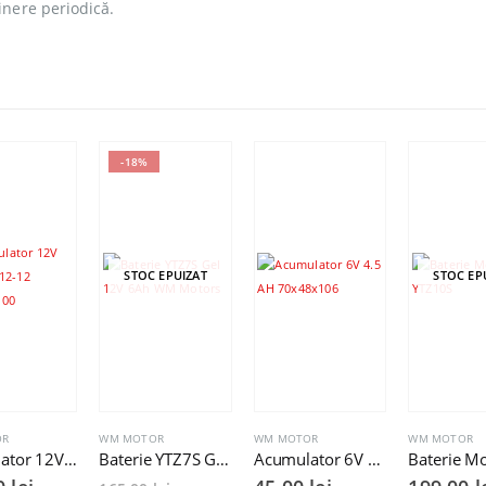
inere periodică.
-18%
STOC EPUIZAT
STOC EP
OR
WM MOTOR
WM MOTOR
WM MOTOR
Acumulator 12V 12AH OT12-12 151x98x100
Baterie YTZ7S Gel 12V 6Ah WM Motors
Acumulator 6V 4.5 AH 70x48x106