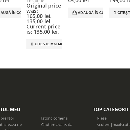
00
lei
45,00
lei
199,00
l
165,00
lei
Original price
was:
AUGĂ ÎN COȘ
ADAUGĂ ÎN COȘ
CITEȘT
165,00 lei.
135,00
lei
Current price
is: 135,00 lei.
CITEȘTE MAI MULT
TUL MEU
TOP CATEGORII
pre Noi
Istoric comenzi
Piese
tacteaza-ne
Cautare avansata
scutere|maxiscut