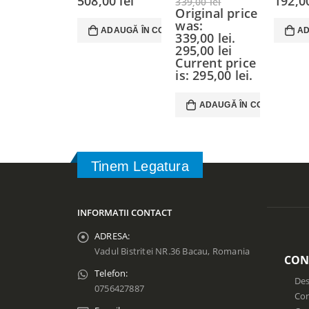
508,00
lei
192,
339,00
lei
Original price
was:
ADAUGĂ ÎN COȘ
AD
339,00 lei.
295,00
lei
Current price
is: 295,00 lei.
ADAUGĂ ÎN COȘ
Tinem Legatura
INFORMATII CONTACT
ADRESA:
Vadul Bistritei NR.36 Bacau, Romania
CON
Telefon:
Des
0756427887
Con