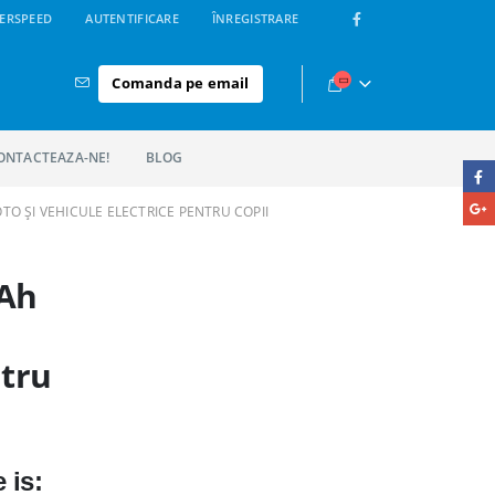
ERSPEED
AUTENTIFICARE
ÎNREGISTRARE
Comanda pe email
ONTACTEAZA-NE!
BLOG
O ȘI VEHICULE ELECTRICE PENTRU COPII
5Ah
ntru
 is: