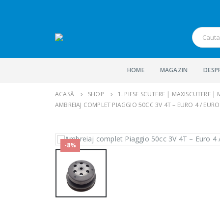
HOME
MAGAZIN
DESP
ACASĂ
SHOP
1. PIESE SCUTERE | MAXISCUTERE |
AMBREIAJ COMPLET PIAGGIO 50CC 3V 4T – EURO 4 / EURO
-8%