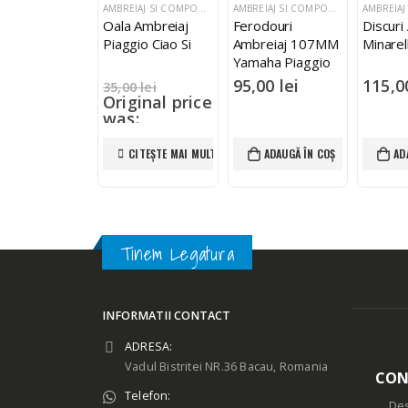
AMBREIAJ SI COMPONENTE
AMBREIAJ SI COMPONENTE
AMBREIAJ SI COMPONENTE
douri
Oala Ambreiaj
Ferodouri
Discuri
eiaj Gilera
Piaggio Ciao Si
Ambreiaj 107MM
Minarel
llia Piaggio
Yamaha Piaggio
cc 4T
Gilera
5,00
lei
95,00
lei
115,
35,00
lei
Original price
was:
35,00 lei.
30,00
lei
ADAUGĂ ÎN COȘ
CITEȘTE MAI MULT
ADAUGĂ ÎN COȘ
AD
Current price
is: 30,00 lei.
Tinem Legatura
INFORMATII CONTACT
ADRESA:
Vadul Bistritei NR.36 Bacau, Romania
CON
Telefon:
Des