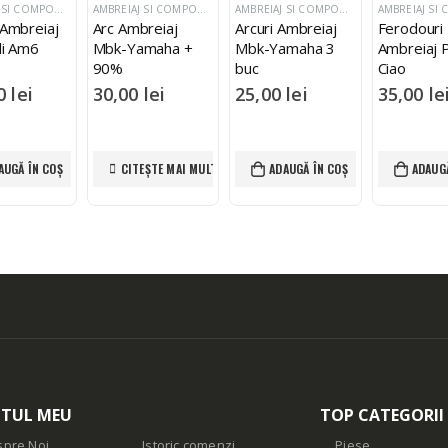
AMBREIAJ SI COMPONENTE
AMBREIAJ SI COMPONENTE
AMBREIAJ SI COMPONENTE
 Ambreiaj
Arc Ambreiaj
Arcuri Ambreiaj
Ferodouri
li Am6
Mbk-Yamaha +
Mbk-Yamaha 3
Ambreiaj 
90%
buc
Ciao
00
lei
30,00
lei
25,00
lei
35,00
le
AUGĂ ÎN COȘ
CITEȘTE MAI MULT
ADAUGĂ ÎN COȘ
ADAUGĂ
TUL MEU
TOP CATEGORII
pre Noi
Istoric comenzi
Piese