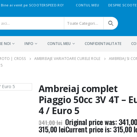
Bine ai venit pe SCOOTERSPEED.RO!
CONTUL MEU
DESPRE SCOOTE
Toate Categoriile
RE NOI
INFO
CONTUL MEU
CONFIDENTIALITATE
CO
 MOTO | CROSS
AMBREIAJE VARIATOARE CURELE ROLE
AMBREIAJ SI C
 5
Ambreiaj complet
Piaggio 50cc 3V 4T – E
4 / Euro 5
Original price was: 341,00 
341,00
lei
315,00
lei
Current price is: 315,00 le