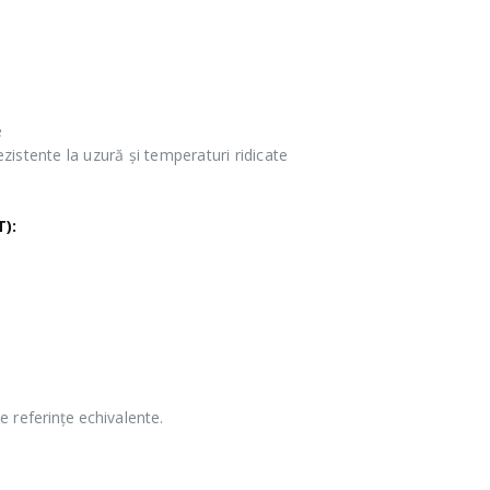
e
ezistente la uzură și temperaturi ridicate
):
te referințe echivalente.