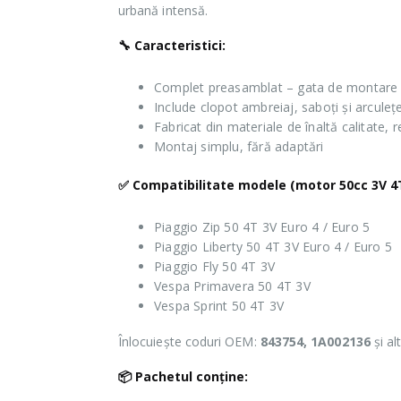
urbană intensă.
🔧 Caracteristici:
Complet preasamblat – gata de montare
Include clopot ambreiaj, saboți și arculeț
Fabricat din materiale de înaltă calitate, r
Montaj simplu, fără adaptări
✅ Compatibilitate modele (motor 50cc 3V 4T
Piaggio Zip 50 4T 3V Euro 4 / Euro 5
Piaggio Liberty 50 4T 3V Euro 4 / Euro 5
Piaggio Fly 50 4T 3V
Vespa Primavera 50 4T 3V
Vespa Sprint 50 4T 3V
Înlocuiește coduri OEM:
843754, 1A002136
și al
📦 Pachetul conține: