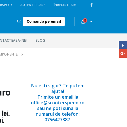
RSPEED
AUTENTIFICARE
ÎNREGISTRARE
Comanda pe email
NTACTEAZA-NE!
BLOG
OMPONENTE
Nu esti sigur? Te putem
uro
ajuta!
Trimite un email la
office@scooterspeed.ro
sau ne poti suna la
lei.
numarul de telefon:
i.
0756427887.