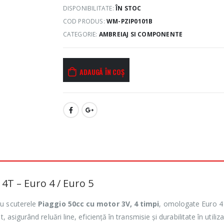
DISPONIBILITATE:
ÎN STOC
COD PRODUS:
WM-PZIP0101B
CATEGORIE:
AMBREIAJ SI COMPONENTE
ADAUGĂ ÎN COȘ
4T – Euro 4 / Euro 5
cu scuterele
Piaggio 50cc cu motor 3V, 4 timpi
, omologate Euro 4 
 asigurând reluări line, eficiență în transmisie și durabilitate în utiliz