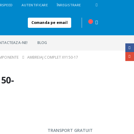
RSPEED
AUTENTIFICARE
ÎNREGISTRARE
Comanda pe email
NTACTEAZA-NE!
BLOG
OMPONENTE
AMBREIAJ COMPLET XY150-17
50-
TRANSPORT GRATUIT