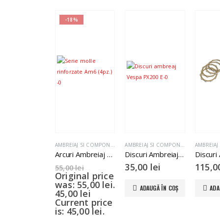
-18%
AMBREIAJ SI COMPONENTE
AMBREIAJ SI COMPONENTE
Arcuri Ambreiaj Minarelli Am6 4buc
Discuri Ambreiaj Piaggio Ape Vespa
35,00
lei
115,
55,00
lei
Original price
was: 55,00 lei.
ADAUGĂ ÎN COȘ
ADA
45,00
lei
Current price
is: 45,00 lei.