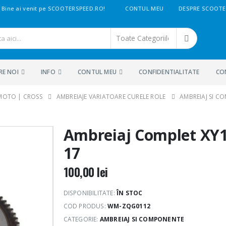
Bine ai venit pe SCOOTERSPEED.RO!
CONTUL MEU
DESPRE SCOOTE
RE NOI
INFO
CONTUL MEU
CONFIDENTIALITATE
CO
 MOTO | CROSS
AMBREIAJE VARIATOARE CURELE ROLE
AMBREIAJ SI C
Ambreiaj Complet XY1
17
100,00
lei
DISPONIBILITATE:
ÎN STOC
COD PRODUS:
WM-ZQG0112
CATEGORIE:
AMBREIAJ SI COMPONENTE