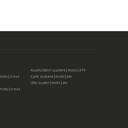
Acumulatori scutere|moto|ATV
moto|cross
Casti scutere|moto|atv
Ulei scuter|moto|atv
|moto|cross