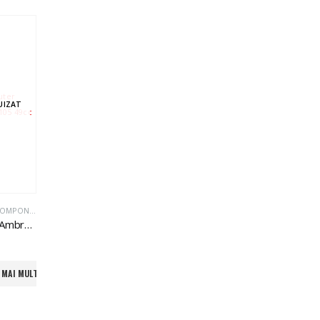
UIZAT
STOC EPUIZAT
AMBREIAJ SI COMPONENTE
AMBREIAJ SI COMPONENTE
AMBREIAJ SI COMPONENTE
Ferodouri Ambreiaj Scuter China Gy6 Ø105 49cc 4T
Ambreiaj Yamaha Majesty Skyliner 125cc
Fulie Curea Piaggio Ciao Si 90mm
i
215,00
lei
20,00
lei
127,00
lei
 MAI MULT
ADAUGĂ ÎN COȘ
CITEȘTE MAI MULT
ADAUGĂ ÎN 