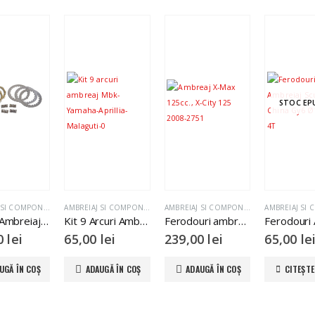
STOC EP
AMBREIAJ SI COMPONENTE
AMBREIAJ SI COMPONENTE
AMBREIAJ SI COMPONENTE
Discuri Ambreiaj Minarelli Am6
Kit 9 Arcuri Ambreiaj Mbk-Yamaha-Aprillia-Malaguti
Ferodouri ambreiaj Aprilia Leonardo 250, Yamaha X-Max 125, MBK Skyliner 150
00
lei
65,00
lei
239,00
lei
65,00
le
UGĂ ÎN COȘ
ADAUGĂ ÎN COȘ
ADAUGĂ ÎN COȘ
CITEȘTE