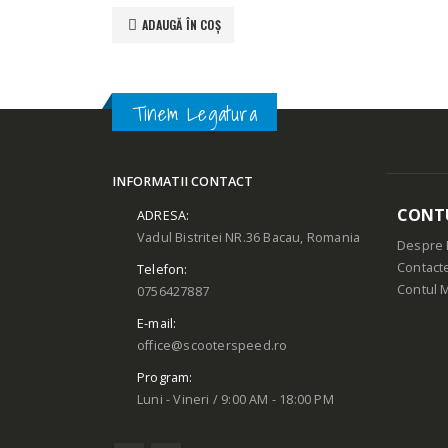
ADAUGĂ ÎN COȘ
Tinem Legatura
INFORMATII CONTACT
CONT
ADRESA:
Vadul Bistritei NR.36 Bacau, Romania
Despre 
Contact
Telefon:
Contul 
0756427887
E-mail:
office@scooterspeed.ro
Program:
Luni - Vineri / 9:00 AM - 18:00 PM