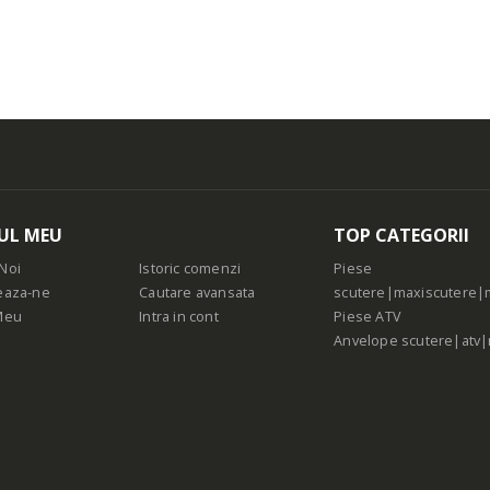
UL MEU
TOP CATEGORII
Noi
Istoric comenzi
Piese
eaza-ne
Cautare avansata
scutere|maxiscutere|
Meu
Intra in cont
Piese ATV
Anvelope scutere|atv