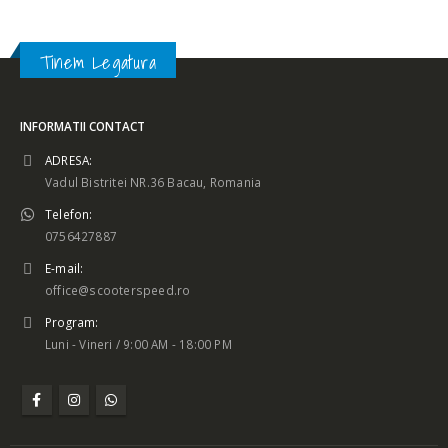
Tinem Legatura
INFORMATII CONTACT
ADRESA:
Vadul Bistritei NR.36 Bacau, Romania
Telefon:
0756427887
E-mail:
office@scooterspeed.ro
Program:
Luni - Vineri / 9:00 AM - 18:00 PM