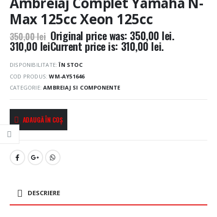
Ambreiaj Complet Yamaha N-
Max 125cc Xeon 125cc
Original price was: 350,00 lei.
350,00
lei
310,00
lei
Current price is: 310,00 lei.
DISPONIBILITATE:
ÎN STOC
COD PRODUS:
WM-AY51646
CATEGORIE:
AMBREIAJ SI COMPONENTE
ADAUGĂ ÎN COȘ
DESCRIERE