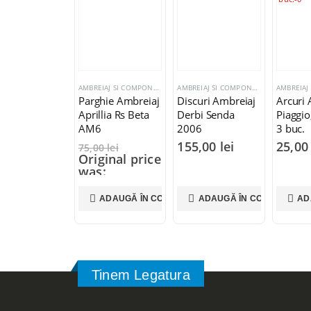
AMBREIAJ SI COMPONENTE
AMBREIAJ SI COMPONENTE
Parghie Ambreiaj
Discuri Ambreiaj
Arcuri 
Aprillia Rs Beta
Derbi Senda
Piaggio
AM6
2006
3 buc.
155,00
lei
25,0
75,00
lei
Original price
was:
75,00 lei.
45,00
lei
ADAUGĂ ÎN COȘ
ADAUGĂ ÎN COȘ
AD
Current price
is: 45,00 lei.
Tinem Legatura