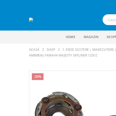
HOME
MAGAZIN
DESP
ACASĂ
SHOP
1. PIESE SCUTERE | MAXISCUTERE
AMBREIAJ YAMAHA MAJESTY SKYLINER 125CC
-23%