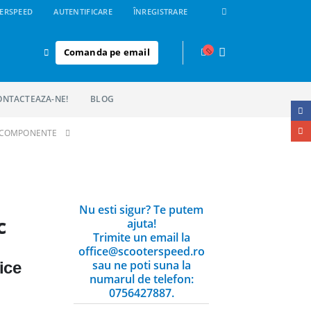
ERSPEED
AUTENTIFICARE
ÎNREGISTRARE
Comanda pe email
ONTACTEAZA-NE!
BLOG
I COMPONENTE
Nu esti sigur? Te putem
c
ajuta!
Trimite un email la
office@scooterspeed.ro
sau ne poti suna la
ice
numarul de telefon:
0756427887.