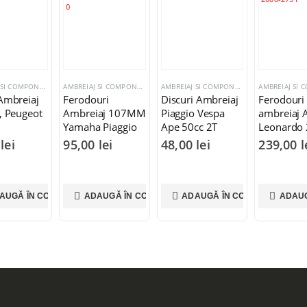
AMBREIAJ SI COMPONENTE
AMBREIAJ SI COMPONENTE
AMBREIAJ SI COMPONENTE
Ambreiaj
Ferodouri
Discuri Ambreiaj
Ferodouri
, Peugeot
Ambreiaj 107MM
Piaggio Vespa
ambreiaj A
Yamaha Piaggio
Ape 50cc 2T
Leonardo 
Gilera
Yamaha X
0
lei
95,00
lei
48,00
lei
239,00
l
125, MBK
Skyliner 1
AUGĂ ÎN COȘ
ADAUGĂ ÎN COȘ
ADAUGĂ ÎN COȘ
ADAUG