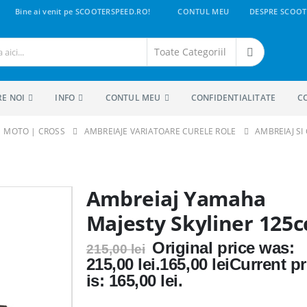
Bine ai venit pe SCOOTERSPEED.RO!
CONTUL MEU
DESPRE SCOOT
RE NOI
INFO
CONTUL MEU
CONFIDENTIALITATE
C
 | MOTO | CROSS
AMBREIAJE VARIATOARE CURELE ROLE
AMBREIAJ S
Ambreiaj Yamaha
Majesty Skyliner 125c
Original price was:
215,00
lei
215,00 lei.
165,00
lei
Current pr
is: 165,00 lei.