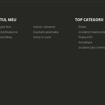
TUL MEU
TOP CATEGORII
pre Noi
Istoric comenzi
Piese
tacteaza-ne
Cautare avansata
scutere|maxiscut
ntul Meu
Intra in cont
Piese ATV
Anvelope
scutere|atv|moto