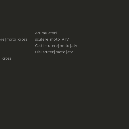
Acumulatori
ere|moto|cross
scutere|moto|ATV
Casti scutere|moto|atv
Ulei scuter|moto|atv
|cross