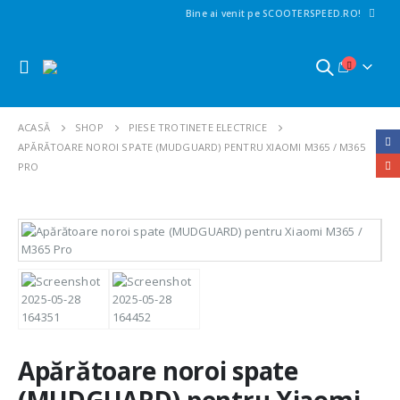
Bine ai venit pe SCOOTERSPEED.RO!
ACASĂ
SHOP
PIESE TROTINETE ELECTRICE
APĂRĂTOARE NOROI SPATE (MUDGUARD) PENTRU XIAOMI M365 / M365
PRO
Apărătoare noroi spate
(MUDGUARD) pentru Xiaomi