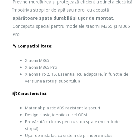
Previne murdărirea și protejează eficient trotineta electrică
împotriva stropilor de apă sau noroi cu această
apărătoare spate durabilă și ușor de montat
.
Concepută special pentru modelele Xiaomi M365 și M365
Pro.
🔧 Compatibilitate:
Xiaomi M365
Xiaomi M365 Pro
Xiaomi Pro 2, 1S, Essential (cu adaptare, în funcție de
versiunea roții și suportului)
📦 Caracteristici:
Material: plastic ABS rezistent la șocuri
Design clasic, identic cu cel OEM
Prevăzută cu locaș pentru stop spate (nu include
stopul)
Ușor de instalat, cu sistem de prindere inclus