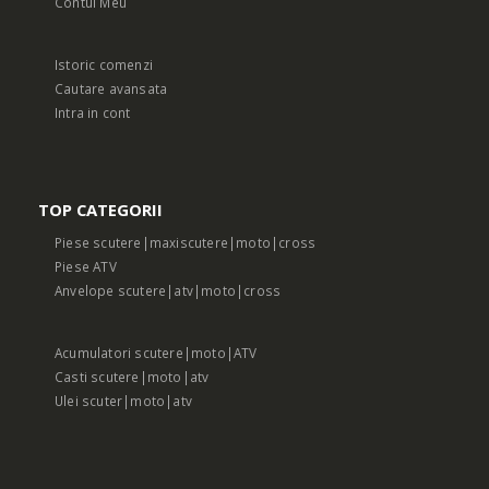
Contul Meu
Istoric comenzi
Cautare avansata
Intra in cont
TOP CATEGORII
Piese scutere|maxiscutere|moto|cross
Piese ATV
Anvelope scutere|atv|moto|cross
Acumulatori scutere|moto|ATV
Casti scutere|moto|atv
Ulei scuter|moto|atv