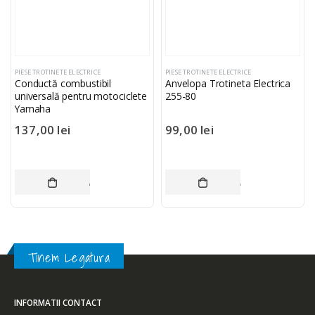
PIESE TROTINETE ELECTRICE
PIESE TROTINETE ELECTRICE
Conductă combustibil
Anvelopa Trotineta Electrica
universală pentru motociclete
255-80
Yamaha
137,00
lei
99,00
lei
ADAUGĂ ÎN COȘ
ADAUGĂ ÎN COȘ
Tinem Legatura
INFORMATII CONTACT