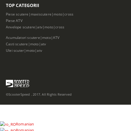
TOP CATEGORII
Piese scutere|maxiscutere|moto|cross
Piese ATV
Anvelope scutere|atv|moto|cross
Acumulatori scutere|moto|ATV
Casti scutere|moto|atv
Ulei scuter|moto|atv
©ScooterSpeed . 2017. All Rights Reserved
Romanian
Romanian