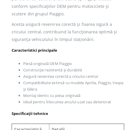
conform specificațiilor OEM pentru motociclete și
scutere din grupul Piaggio.
Acesta asigură revenirea corectă și fixarea sigură a
cricului central, contribuind la funcționarea optimă și
siguranța vehiculului în timpul staționării.
Caracteristici principale
Piesă originală OEM Piaggio
Construcție rezistentă și durabilă
Asigură revenirea corectă a cricului central
Compatibilitate extinsă cu modele Aprilia, Piaggio, Vespa
și Gilera
Montaj identic cu piesa originală
Ideal pentru înlocuirea arcului uzat sau deteriorat
Specificații tehnice
Caracteristică
Detalii