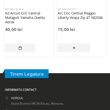
SET ARCURI CRIC
SET ARCURI CRIC
Kit Arcuri Cric Central
Arc Cric Central Piaggio
Malaguti Yamaha Ovetto
Liberty Vespa Zip 4T 582504
Aerox
40,00
lei
15,00
lei
ADAUGĂ ÎN COȘ
CITEȘTE MAI 
Tinem Legatura
INFORMATII CONTACT
ADRESA:
Vadul Bistritei NR.36 Bacau, Romania