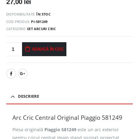
27,00
lei
DISPONIBILITATE:
ÎN STOC
COD PRODUS:
PI-581249
CATEGORIE:
SET ARCURI CRIC
ADAUGĂ ÎN COȘ
DESCRIERE
Arc Cric Central Original Piaggio 581249
Piesa originală
Piaggio 581249
este un arc exterior
pentru cricul central (main stand spring), proiectat