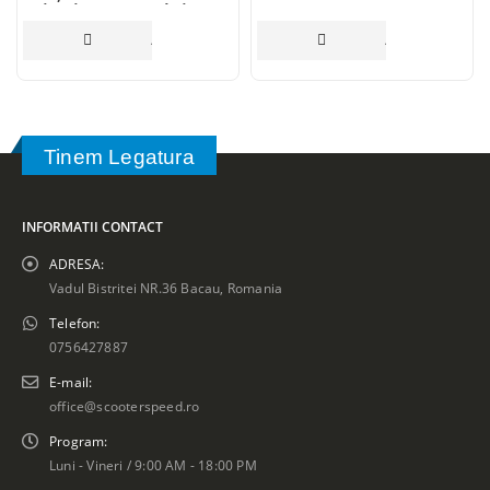
price is: 215,00 lei.
ADAUGĂ ÎN COȘ
ADAUGĂ ÎN COȘ
Tinem Legatura
INFORMATII CONTACT
ADRESA:
Vadul Bistritei NR.36 Bacau, Romania
Telefon:
0756427887
E-mail:
office@scooterspeed.ro
Program:
Luni - Vineri / 9:00 AM - 18:00 PM