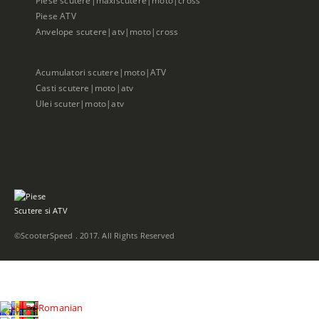
Piese ATV
Anvelope scutere|atv|moto|cross
Acumulatori scutere|moto|ATV
Casti scutere|moto|atv
Ulei scuter|moto|atv
©ScooterSpeed . 2017. All Rights Reserved
Romanian