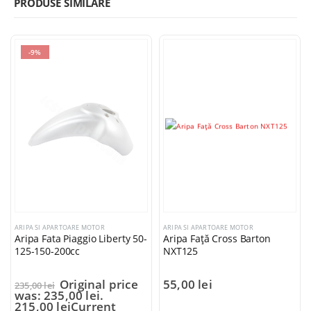
PRODUSE SIMILARE
-9%
ARIPA SI APARTOARE MOTOR
ARIPA SI APARTOARE MOTOR
Aripa Fata Piaggio Liberty 50-
Aripa Față Cross Barton
125-150-200cc
NXT125
Original price
55,00
lei
235,00
lei
was: 235,00 lei.
215,00
lei
Current