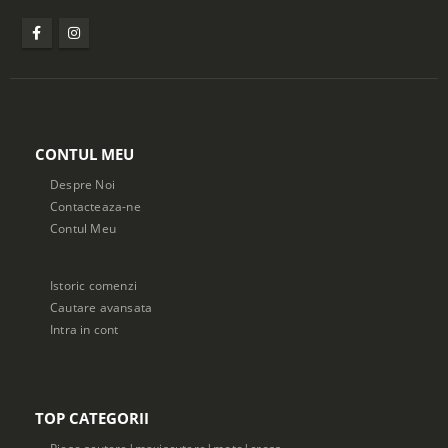
CONTUL MEU
Despre Noi
Contacteaza-ne
Contul Meu
Istoric comenzi
Cautare avansata
Intra in cont
TOP CATEGORII
Piese scutere|maxiscutere|moto|cross