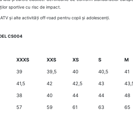
ilor sportive cu risc de impact.
 și alte activități off-road pentru copii și adolescenți.
ODEL CS004
XXXS
XXS
XS
S
M
39
39,5
40
40,5
41
41,5
42
42,5
43
43,
38
40
44
44
48
57
59
61
63
65