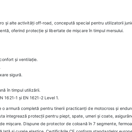
și alte activități off-road, concepută special pentru utilizatorii junio
entă, oferind protecție și libertate de mișcare în timpul mersului.
onfort și ventilație.
.
ixare sigură.
 în timpul utilizării.
N 1621-1 și EN 1621-2 Level 1.
o armură completă pentru tinerii practicanți de motocross și endur
sta integrează protecții pentru piept, spate, umeri și coate, asigurâ
tea de mișcare. Dispune de protector de coloană în 7 segmente, fermo
ră lată și curele elastice. Certificările CE conform standardelor europ