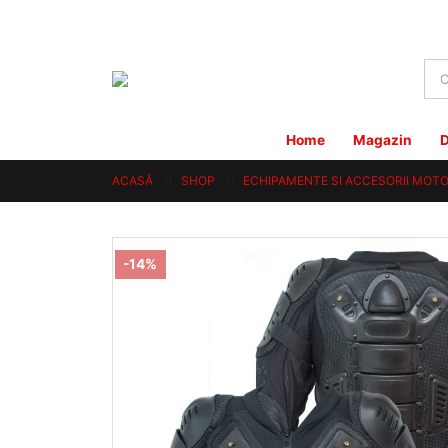
Home
Magazin
D
ACASĂ
SHOP
ECHIPAMENTE SI ACCESORII MOT
-14%