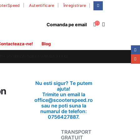
|
oterSpeed
Autentificare
Înregistrare
Comanda pe email
ontacteaza-ne!
Blog
H SCORPION COPII MARIMEA XXXXS
Nu esti sigur? Te putem
on
ajuta!
Trimite un email la
office@scooterspeed.ro
sau ne poti suna la
numarul de telefon:
0756427887.
TRANSPORT
GRATUIT