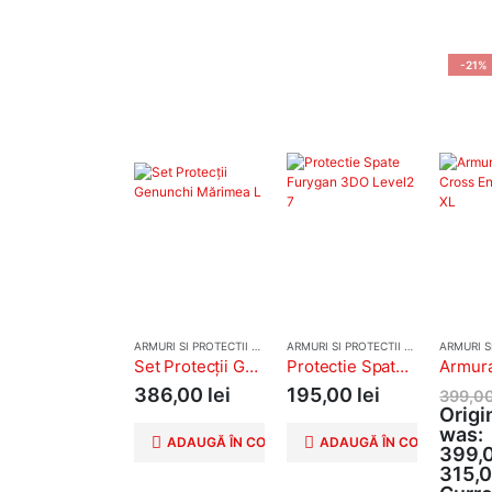
-21%
ARMURI SI PROTECTII MOTO
ARMURI SI PROTECTII MOTO
Set Protecții Genunchi Mărimea L
Protectie Spate Furygan 3DO Level2 7
386,00
lei
195,00
lei
399,0
Origi
was:
ADAUGĂ ÎN COȘ
ADAUGĂ ÎN COȘ
399,0
315,