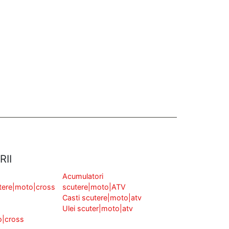
Current price
Current price
is: 229,00 lei.
is: 295,00 lei.
CITEȘTE MAI MULT
ADAUGĂ ÎN COȘ
RII
Acumulatori
tere|moto|cross
scutere|moto|ATV
Casti scutere|moto|atv
Ulei scuter|moto|atv
o|cross