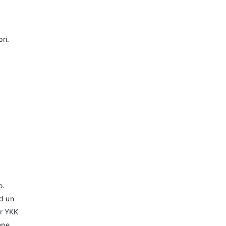
ri.
o.
nd un
ar YKK
ene