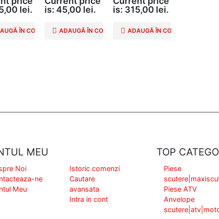
nt price
Current price
Current price
5,00 lei.
is: 45,00 lei.
is: 315,00 lei.
AUGĂ ÎN COȘ
ADAUGĂ ÎN COȘ
ADAUGĂ ÎN COȘ
NTUL MEU
TOP CATEGO
spre Noi
Istoric comenzi
Piese
ntacteaza-ne
Cautare
scutere|maxiscu
ntul Meu
avansata
Piese ATV
Intra in cont
Anvelope
scutere|atv|mot