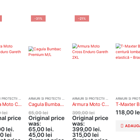
-31%
-21%
ARMURI SI PROTECTII MOTO
ARMURI SI PROTECTII MOTO
ARMURI SI PROTECTII MOTO
Armura Moto Cross Enduro Gareth XL
Cagula Bumbac Premium M/L
Armura Moto Cross Enduro Gareth 2XL
118,00
le
0
lei
65,00
lei
399,00
lei
nal price
Original price
Original price
was:
was:
ADAUGĂ
0 lei.
65,00 lei.
399,00 lei.
00
lei
45,00
lei
315,00
lei