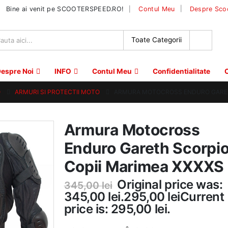
|
Bine ai venit pe SCOOTERSPEED.RO!
Contul Meu
Despre Sco
espre Noi
INFO
Contul Meu
Confidentialitate
C
O
ARMURI SI PROTECTII MOTO
ARMURA MOTOCROSS ENDURO GARET
Armura Motocross
Enduro Gareth Scorpi
Copii Marimea XXXXS
Original price was:
345,00
lei
345,00 lei.
295,00
lei
Current
price is: 295,00 lei.