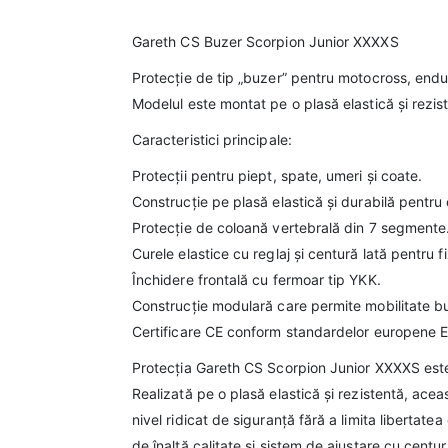
Gareth CS Buzer Scorpion Junior XXXXS
Protecție de tip „buzer” pentru motocross, enduro 
Modelul este montat pe o plasă elastică și rezist
Caracteristici principale:
Protecții pentru piept, spate, umeri și coate.
Construcție pe plasă elastică și durabilă pentru c
Protecție de coloană vertebrală din 7 segmente
Curele elastice cu reglaj și centură lată pentru f
Închidere frontală cu fermoar tip YKK.
Construcție modulară care permite mobilitate bună
Certificare CE conform standardelor europene E
Protecția Gareth CS Scorpion Junior XXXXS este 
Realizată pe o plasă elastică și rezistentă, acea
nivel ridicat de siguranță fără a limita liberta
de înaltă calitate și sistem de ajustare cu centu