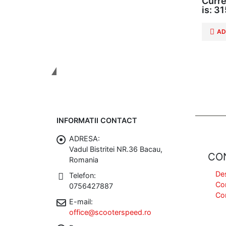
Curre
is: 31
AD
Tinem Legatura
INFORMATII CONTACT
ADRESA:
Vadul Bistritei NR.36 Bacau,
CO
Romania
De
Telefon:
Co
0756427887
Co
E-mail:
office@scooterspeed.ro