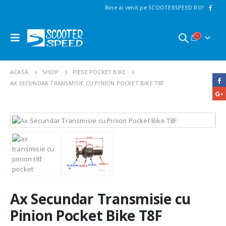
Bine ai venit pe SCOOTERSPEED.RO!
ACASĂ
SHOP
PIESE POCKET BIKE
AX SECUNDAR TRANSMISIE CU PINION POCKET BIKE T8F
Ax Secundar Transmisie cu
Pinion Pocket Bike T8F