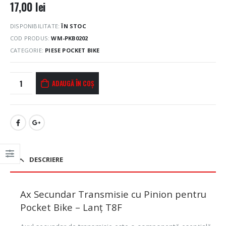
17,00
lei
DISPONIBILITATE:
ÎN STOC
COD PRODUS:
WM-PKB0202
CATEGORIE:
PIESE POCKET BIKE
ADAUGĂ ÎN COȘ
DESCRIERE
Ax Secundar Transmisie cu Pinion pentru
Pocket Bike – Lanț T8F