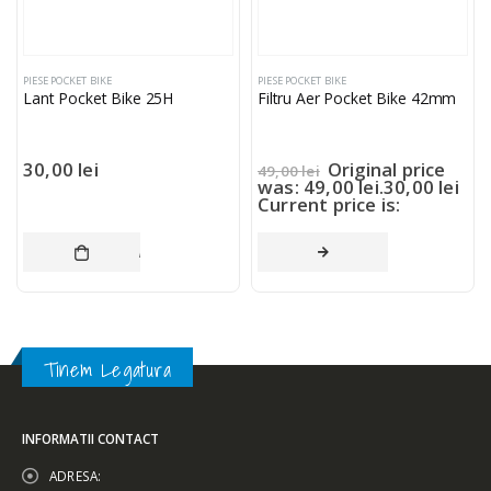
PIESE POCKET BIKE
PIESE POCKET BIKE
Lant Pocket Bike 25H
Filtru Aer Pocket Bike 42mm
30,00
lei
Original price
49,00
lei
was: 49,00 lei.
30,00
lei
Current price is:
30,00 lei.
ADAUGĂ ÎN COȘ
CITEȘTE MAI MULT
Tinem Legatura
INFORMATII CONTACT
ADRESA: