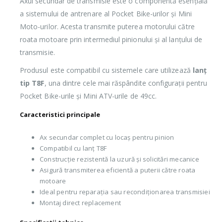
Axul secundar de transmisie este o componentă esențială
a sistemului de antrenare al Pocket Bike-urilor și Mini
Moto-urilor. Acesta transmite puterea motorului către
roata motoare prin intermediul pinionului și al lanțului de
transmisie.
Produsul este compatibil cu sistemele care utilizează
lanț
tip T8F
, una dintre cele mai răspândite configurații pentru
Pocket Bike-urile și Mini ATV-urile de 49cc.
Caracteristici principale
Ax secundar complet cu locaș pentru pinion
Compatibil cu lanț T8F
Construcție rezistentă la uzură și solicitări mecanice
Asigură transmiterea eficientă a puterii către roata
motoare
Ideal pentru reparația sau recondiționarea transmisiei
Montaj direct replacement