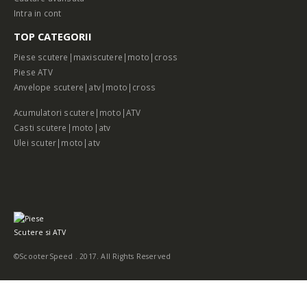
Intra in cont
TOP CATEGORII
Piese scutere|maxiscutere|moto|cross
Piese ATV
Anvelope scutere|atv|moto|cross
Acumulatori scutere|moto|ATV
Casti scutere|moto|atv
Ulei scuter|moto|atv
©ScooterSpeed . 2017. All Rights Reserved