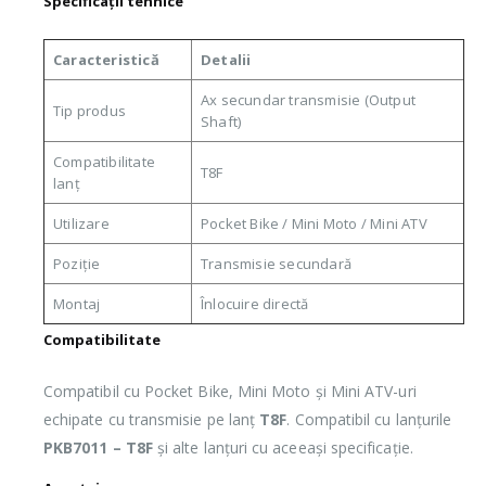
Specificații tehnice
Caracteristică
Detalii
Ax secundar transmisie (Output
Tip produs
Shaft)
Compatibilitate
T8F
lanț
Utilizare
Pocket Bike / Mini Moto / Mini ATV
Poziție
Transmisie secundară
Montaj
Înlocuire directă
Compatibilitate
Compatibil cu Pocket Bike, Mini Moto și Mini ATV-uri
echipate cu transmisie pe lanț
T8F
. Compatibil cu lanțurile
PKB7011 – T8F
și alte lanțuri cu aceeași specificație.