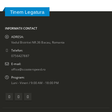
Tinem Legatura
INFORMATII CONTACT
ADRESA:
Vadul Bistritei NR.36 Bacau, Romania
Telefon:
0756427887
E-mail:
office@scooterspeed.ro
Program:
Luni - Vineri / 9:00 AM - 18:00 PM