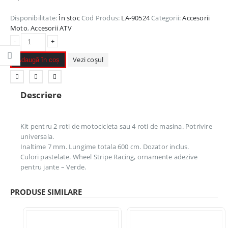
Disponibilitate:
În stoc
Cod Produs:
LA-90524
Categorii:
Accesorii
Moto
,
Accesorii ATV
-
+
Vezi coșul
Adaugă în coș
Descriere
Kit pentru 2 roti de motocicleta sau 4 roti de masina. Potrivire
universala.
Inaltime 7 mm. Lungime totala 600 cm. Dozator inclus.
Culori pastelate. Wheel Stripe Racing, ornamente adezive
pentru jante – Verde.
PRODUSE SIMILARE