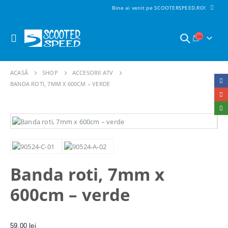
Bine ai venit pe SCOOTERSPEED.RO!
ACASĂ
SHOP
ACCESORII ATV
BANDA ROTI, 7MM X 600CM – VERDE
Banda roti, 7mm x
600cm – verde
59,00
lei