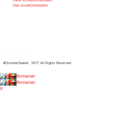
Ulei scuter|moto|atv
©ScooterSpeed . 2017. All Rights Reserved
Romanian
Romanian
X