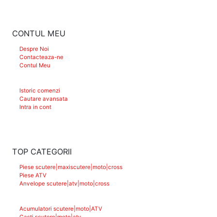
CONTUL MEU
Despre Noi
Contacteaza-ne
Contul Meu
Istoric comenzi
Cautare avansata
Intra in cont
TOP CATEGORII
Piese scutere|maxiscutere|moto|cross
Piese ATV
Anvelope scutere|atv|moto|cross
Acumulatori scutere|moto|ATV
Casti scutere|moto|atv