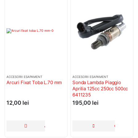
STOC EPUIZAT
RII ESAPAMENT
ACCESORII ESAPAMENT
HUSE MOTO 
i Fixat Toba L.70 mm
Sonda Lambda Piaggio
Husa Scu
Aprilia 125cc 250cc 500cc
Portbaga
6411235
0
lei
195,00
lei
145,0
ADAUGĂ ÎN COȘ
CITEȘTE MAI MULT