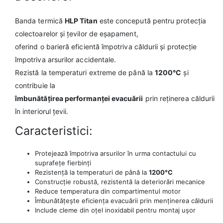
Banda termică
HLP Titan
este concepută pentru protecția
colectoarelor și țevilor de eșapament,
oferind o barieră eficientă împotriva căldurii și protecție
împotriva arsurilor accidentale.
Rezistă la temperaturi extreme de până la
1200°C
și
contribuie la
îmbunătățirea performanței evacuării
prin reținerea căldurii
în interiorul țevii.
Caracteristici:
Protejează împotriva arsurilor în urma contactului cu
suprafețe fierbinți
Rezistență la temperaturi de până la
1200°C
Construcție robustă, rezistentă la deteriorări mecanice
Reduce temperatura din compartimentul motor
Îmbunătățește eficiența evacuării prin menținerea căldurii
Include cleme din oțel inoxidabil pentru montaj ușor