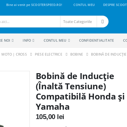
Bine ai venit pe SCOOTERSPEED.RO!
CONTUL MEU
DESPRE SCOOT
Toate Categoriile
RE NOI
INFO
CONTUL MEU
CONFIDENTIALITATE
C
 | MOTO | CROSS
PIESE ELECTRICE
BOBINE
BOBINĂ DE INDUCȚIE
Bobină de Inducție
(Înaltă Tensiune)
Compatibilă Honda și
Yamaha
105,00
lei