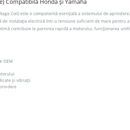
une) Compatibilă Honda și Yamaha
ltage Coil) este o componentă esențială a sistemului de aprindere
 de instalația electrică într-o tensiune suficient de mare pentru a
ptimă contribuie la pornirea rapidă a motorului, funcționarea unif
ale OEM
torului
icate și vibrații
aprindere