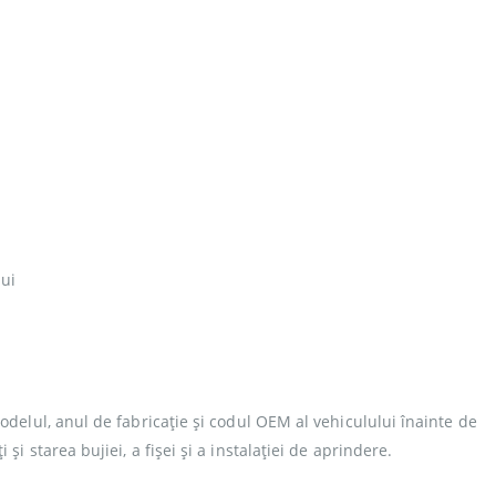
lui
odelul, anul de fabricație și codul OEM al vehiculului înainte de
i starea bujiei, a fișei și a instalației de aprindere.