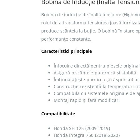
Bobină de Inducție (Înaltă Tensi
Bobina de inducție de înaltă tensiune (High Vo
rolul de a transforma tensiunea joasă furnizată
produce scânteia la bujie. O bobină în stare o
performanțe constante.
Caracteristici principale
Înlocuire directă pentru piesele origin
Asigură o scânteie puternică și stabilă
Îmbunătățește pornirea și răspunsul mo
Construcție rezistentă la temperaturi rid
Compatibilă cu sistemele originale de 
Montaj rapid și fără modificări
Compatibilitate
Honda SH 125 (2009-2019)
Honda Integra 750 (2018-2020)