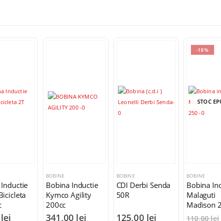
-18%
STOC EPUIZAT
BOBINE
BOBINE
BOBINE
Inductie
CDI Derbi Senda
Bobina Inductie
Bobina Ind
gility
50R
Malaguti
Moped Ba
Madison 250cc
Fighter 49
00
lei
125,00
lei
35,00
le
110,00
lei