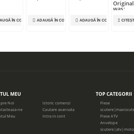
Original price
was:
110,00 lei.
90,00
lei
AUGĂ ÎN COȘ
ADAUGĂ ÎN COȘ
CITEȘTE MAI MULT
ADAUG
Current price
is: 90,00 lei.
TUL MEU
TOP CATEGORII
pre Noi
Istoric comenzi
Piese
tacteaza-ne
Cautare avansata
scutere|maxiscut
ntul Meu
Intra in cont
Piese ATV
Anvelope
scutere|atv|moto