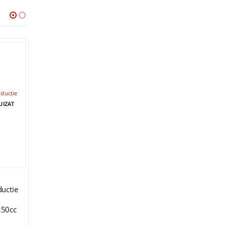
-18%
BOBINE
BOBINE
BOBINE
uctie
Bobina Inductie
CDI Bobina
Bobina Induc
rton
Lifan 250cc
Minarelli AM6
Yamaha Maje
cc
Ducati
250cc
i
49,00
lei
490,00
lei
110,00
lei