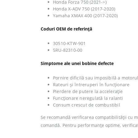
Honda Forza 750 (2021->)
Honda X-ADV 750 (2017-2020)
Yamaha XMAX 400 (2017-2020)
Coduri OEM de referință
30510-KTW-901
5RU-82310-00
Simptome ale unei bobine defecte
Pornire dificilă sau imposibilă a motoru
Rateuri și întreruperi în funcționare
Pierdere de putere la accelerație
Funcționare neregulată la ralanti
Consum crescut de combustibil
Se recomandă verificarea compatibilității cu m
comandă. Pentru performanțe optime, verificați ș