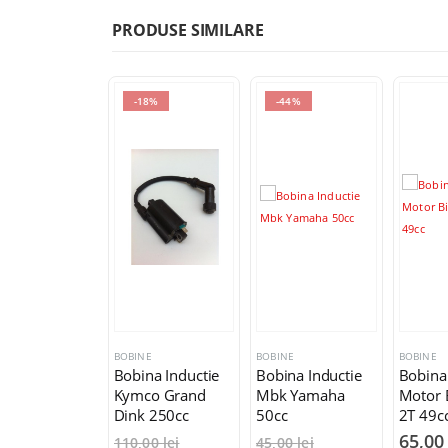
PRODUSE SIMILARE
18%
-44%
NE
BOBINE
BOBINE
BOBINE
na Inductie
Bobina Inductie
Bobina Inductie
Bobina 
co Grand
Mbk Yamaha
Motor Bicicleta
Kymco A
k 250cc
50cc
2T 49cc
200cc
65,00
lei
341,
,00
lei
45,00
lei