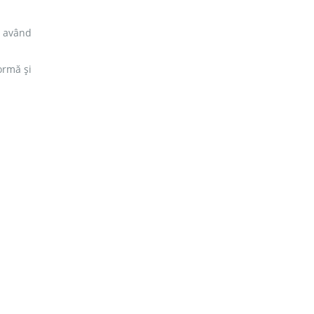
, având
ormă și