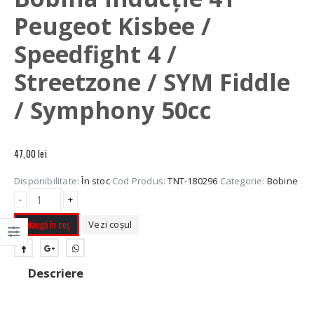
Peugeot Kisbee /
Speedfight 4 /
Streetzone / SYM Fiddle
/ Symphony 50cc
47,00
lei
Disponibilitate:
În stoc
Cod Produs:
TNT-180296
Categorie:
Bobine
-
+
Adaugă în coș
Vezi coșul
Descriere