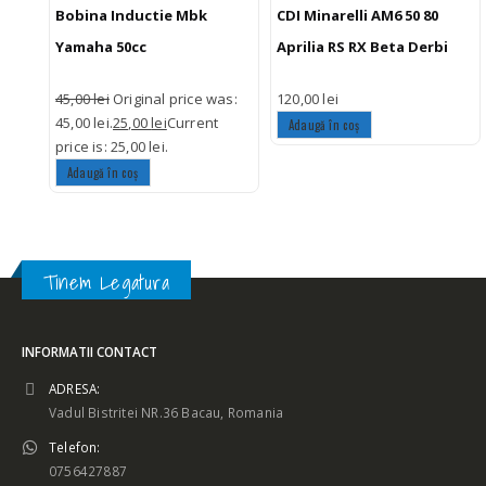
Bobina Inductie Mbk
CDI Minarelli AM6 50 80
Yamaha 50cc
Aprilia RS RX Beta Derbi
45,00
lei
Original price was:
120,00
lei
45,00 lei.
25,00
lei
Current
Adaugă în coș
price is: 25,00 lei.
Adaugă în coș
Tinem Legatura
INFORMATII CONTACT
ADRESA:
Vadul Bistritei NR.36 Bacau, Romania
Telefon:
0756427887