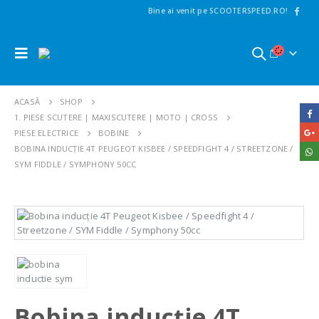
Bine ai venit pe SCOOTERSPEED.RO!
ACASĂ
SHOP
1. PIESE SCUTERE | MAXISCUTERE | MOTO | CROSS
PIESE ELECTRICE
BOBINE
BOBINA INDUCȚIE 4T PEUGEOT KISBEE / SPEEDFIGHT 4 / STREETZONE /
SYM FIDDLE / SYMPHONY 50CC
Bobina inducție 4T