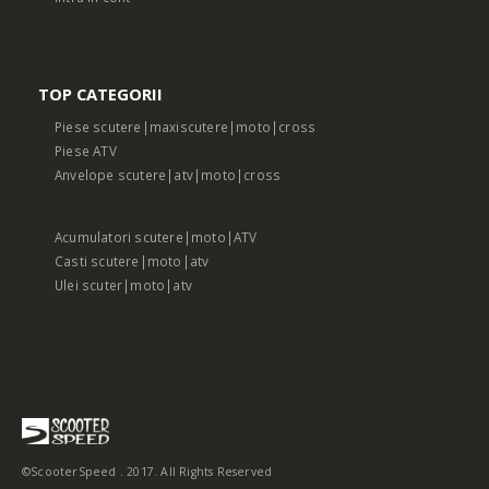
TOP CATEGORII
Piese scutere|maxiscutere|moto|cross
Piese ATV
Anvelope scutere|atv|moto|cross
Acumulatori scutere|moto|ATV
Casti scutere|moto|atv
Ulei scuter|moto|atv
©ScooterSpeed . 2017. All Rights Reserved