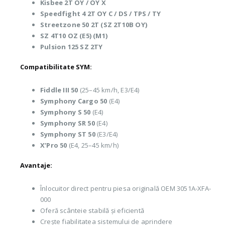
Kisbee 2T OY / OY X
Speedfight 4 2T OY C / DS / TPS / TY
Streetzone 50 2T (SZ 2T10B OY)
SZ 4T10 OZ (E5) (M1)
Pulsion 125 SZ 2TY
Compatibilitate SYM:
Fiddle III 50
(25–45 km/h, E3/E4)
Symphony Cargo 50
(E4)
Symphony S 50
(E4)
Symphony SR 50
(E4)
Symphony ST 50
(E3/E4)
X’Pro 50
(E4, 25–45 km/h)
Avantaje:
Înlocuitor direct pentru piesa originală OEM 3051A-XFA-
000
Oferă scânteie stabilă și eficientă
Crește fiabilitatea sistemului de aprindere