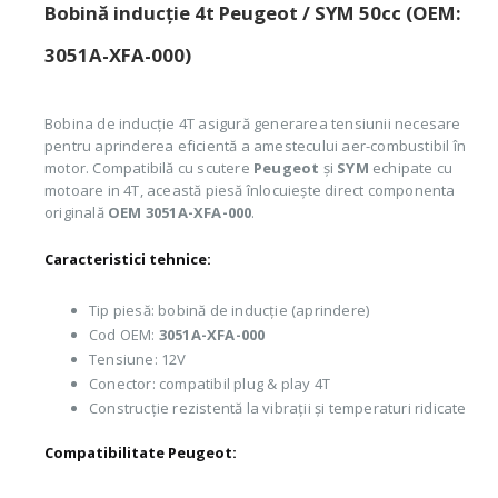
Bobină inducție 4t Peugeot / SYM 50cc (OEM:
3051A-XFA-000)
Bobina de inducție 4T asigură generarea tensiunii necesare
pentru aprinderea eficientă a amestecului aer-combustibil în
motor. Compatibilă cu scutere
Peugeot
și
SYM
echipate cu
motoare in 4T, această piesă înlocuiește direct componenta
originală
OEM 3051A-XFA-000
.
Caracteristici tehnice:
Tip piesă: bobină de inducție (aprindere)
Cod OEM:
3051A-XFA-000
Tensiune: 12V
Conector: compatibil plug & play 4T
Construcție rezistentă la vibrații și temperaturi ridicate
Compatibilitate Peugeot: