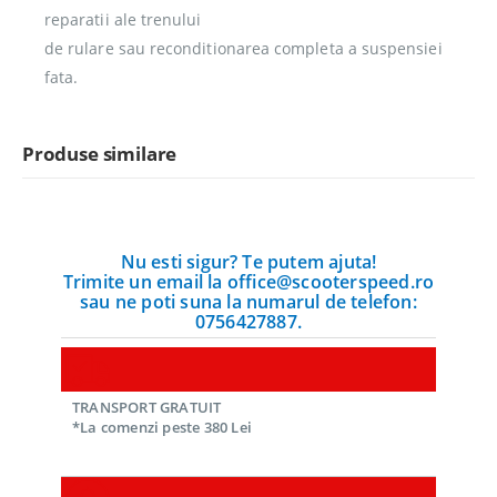
reparatii ale trenului
de rulare sau reconditionarea completa a suspensiei
fata.
Produse similare
Nu esti sigur? Te putem ajuta!
Trimite un email la office@scooterspeed.ro
sau ne poti suna la numarul de telefon:
0756427887.
TRANSPORT GRATUIT
*La comenzi peste 380 Lei