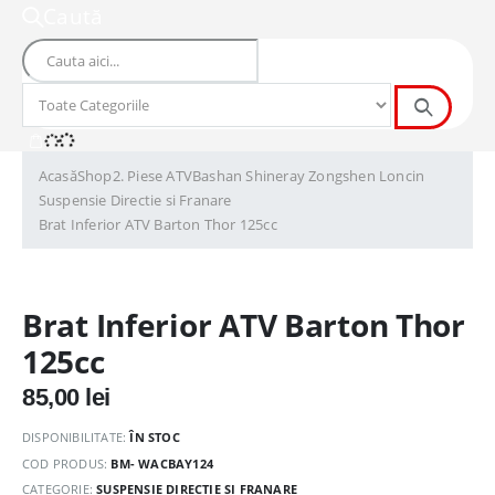
Caută
Acasă
Shop
2. Piese ATV
Bashan Shineray Zongshen Loncin
Suspensie Directie si Franare
Brat Inferior ATV Barton Thor 125cc
Brat Inferior ATV Barton Thor
125cc
85,00
lei
DISPONIBILITATE:
ÎN STOC
COD PRODUS:
BM- WACBAY124
CATEGORIE:
SUSPENSIE DIRECTIE SI FRANARE