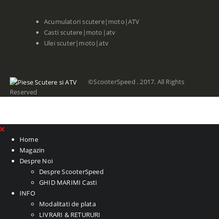
Acumulatori scutere|moto|ATV
Casti scutere|moto|atv
Ulei scuter|moto|atv
©ScooterSpeed . 2017. All Rights
Reserved
Home
Magazin
Despre Noi
Despre ScooterSpeed
GHID MARIMI Casti
INFO
Modalitati de plata
LIVRARI & RETURURI