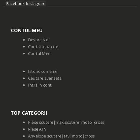
Facebook
Instagram
CONTUL MEU
Despre Noi
Contacteaza-ne
Contul Meu
Istoric comenzi
Cautare avansata
Intra in cont
TOP CATEGORII
Piese scutere|maxiscutere|moto|cross
Piese ATV
Anvelope scutere|atv|moto|cross