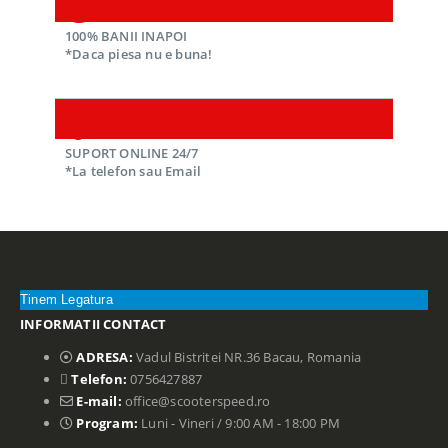
100% BANII INAPOI
*Daca piesa nu e buna!
SUPORT ONLINE 24/7
*La telefon sau Email
Tinem Legatura
INFORMATII CONTACT
ADRESA:
Vadul Bistritei NR.36 Bacau, Romania
Telefon:
0756427887
E-mail:
office@scooterspeed.ro
Program:
Luni - Vineri / 9:00 AM - 18:00 PM