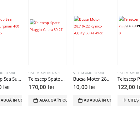
STOC EP
MORTIZARE
SISTEM AMORTIZARE
SISTEM AMORTIZARE
SISTEM AMOR
Telescop Sea Suzuki Burgman 400 2007 2016
Telescop Spate Piaggio Gilera 50 2T
Bucsa Motor 28x10x22 Kymco Agility 50 4T 49cc
00
lei
170,00
lei
10,00
lei
122,00
l
AUGĂ ÎN COȘ
ADAUGĂ ÎN COȘ
ADAUGĂ ÎN COȘ
CITEȘ