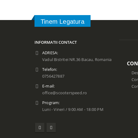
Tinem Legatura
INFORMATII CONTACT
ADRESA:
Vadul Bistritei NR.36 Bacau, Romania
CON
Telefon:
Des
0756427887
Con
E-mail:
Co
office@scooterspeed.ro
Program:
Luni - Vineri / 9:00 AM - 18:00 PM