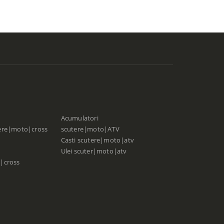
Acumulatori
ere|moto|cross
scutere|moto|ATV
Casti scutere|moto|atv
Ulei scuter|moto|atv
|cross