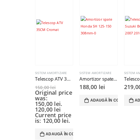
SISTEM AMORTIZARE
SISTEM AMORTIZARE
SISTEM A
Telescop ATV 35CM Cromat
Amortizor spate Honda SH 125cc 150cc 308mm
188,00
lei
219,
150,00
lei
Original price
was:
ADAUGĂ ÎN COȘ
AD
150,00 lei.
120,00
lei
Current price
is: 120,00 lei.
ADAUGĂ ÎN COȘ