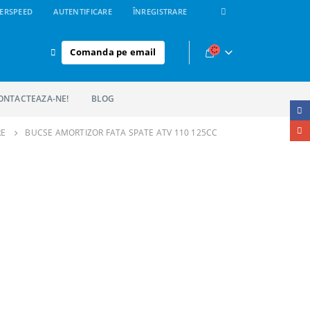
ERSPEED
AUTENTIFICARE
ÎNREGISTRARE
Comanda pe email
ONTACTEAZA-NE!
BLOG
RE
BUCSE AMORTIZOR FATA SPATE ATV 110 125CC