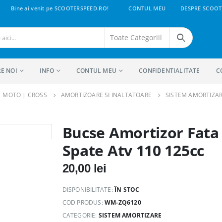
Bine ai venit pe SCOOTERSPEED.RO!
CONTUL MEU
DESPRE SCOOT
E NOI
INFO
CONTUL MEU
CONFIDENTIALITATE
C
 | MOTO | CROSS
AMORTIZOARE SI INALTATOARE
SISTEM AMORTIZA
Bucse Amortizor Fata
Spate Atv 110 125cc
20,00
lei
DISPONIBILITATE:
ÎN STOC
COD PRODUS:
WM-ZQ6120
CATEGORIE:
SISTEM AMORTIZARE