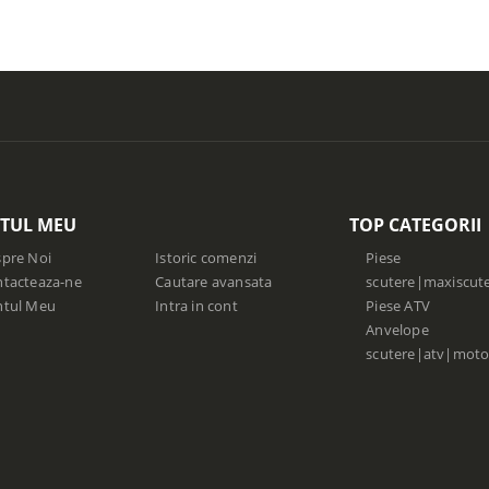
TUL MEU
TOP CATEGORII
pre Noi
Istoric comenzi
Piese
tacteaza-ne
Cautare avansata
scutere|maxiscut
ntul Meu
Intra in cont
Piese ATV
Anvelope
scutere|atv|moto