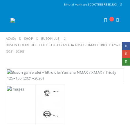
Bine ai venit pe SCOOTERSPEED.RO!
ACASĂ
SHOP
BUSON ULEI
BUSON GOLIRE ULEI + FILTRU ULEI YAMAHA NMAX / XMAX / TRICITY 125–155
(2021–2026)