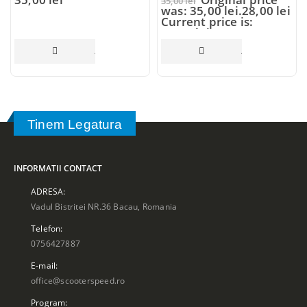
35,00
lei
was: 35,00 lei.
28,00
lei
Current price is:
28,00 lei.
ADAUGĂ ÎN COȘ
ADAUGĂ ÎN COȘ
Tinem Legatura
INFORMATII CONTACT
ADRESA:
Vadul Bistritei NR.36 Bacau, Romania
Telefon:
0756427887
E-mail:
office@scooterspeed.ro
Program: