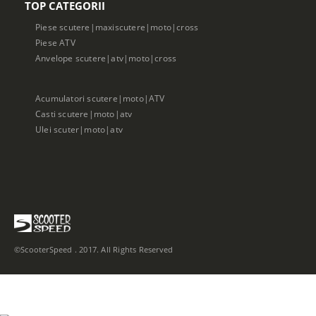
TOP CATEGORII
Piese scutere|maxiscutere|moto|cross
Piese ATV
Anvelope scutere|atv|moto|cross
Acumulatori scutere|moto|ATV
Casti scutere|moto|atv
Ulei scuter|moto|atv
©ScooterSpeed . 2017. All Rights Reserved