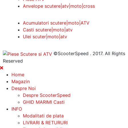
Anvelope scutere|atv|moto|cross
Acumulatori scutere|moto|ATV
Casti scutere|moto|atv
Ulei scuter|moto|atv
©ScooterSpeed . 2017. All Rights
Reserved
Home
Magazin
Despre Noi
Despre ScooterSpeed
GHID MARIMI Casti
INFO
Modalitati de plata
LIVRARI & RETURURI