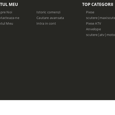
TUL MEU
TOP CATEGORII
pre Noi
Istoric comenzi
Piese
tacteaza-ne
Cautare avansata
scutere|maxiscut
ntul Meu
Intra in cont
Piese ATV
Anvelope
scutere|atv|moto