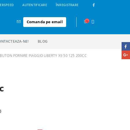
ERSPEED
AUTENTIFICARE
ÎNREGISTRARE
Comanda pe email
ONTACTEAZA-NE!
BLOG
BUTON PORNIRE PIAGGIO LIBERTY X9 50 125 200CC
o
c
)