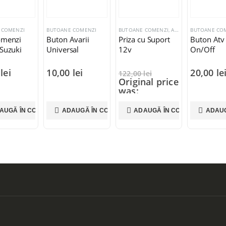
 COMENZI
BUTOANE COMENZI
BUTOANE COMENZI
,
ACCESORII ATV
BUTOANE CO
omenzi
Buton Avarii
Priza cu Suport
Buton Atv
 Suzuki
Universal
12v
On/Off
0
lei
10,00
lei
20,00
le
122,00
lei
Original price
was:
122,00 lei.
89,00
lei
AUGĂ ÎN COȘ
ADAUGĂ ÎN COȘ
ADAUGĂ ÎN COȘ
ADAUG
Current price
is: 89,00 lei.