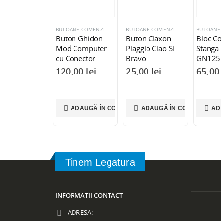
BUTOANE COMENZI
BUTOANE COMENZI
BUTOANE
Buton Ghidon
Buton Claxon
Bloc C
Mod Computer
Piaggio Ciao Si
Stanga
cu Conector
Bravo
GN125
120,00
lei
25,00
lei
65,0
ADAUGĂ ÎN COȘ
ADAUGĂ ÎN COȘ
AD
Tinem Legatura
INFORMATII CONTACT
ADRESA: