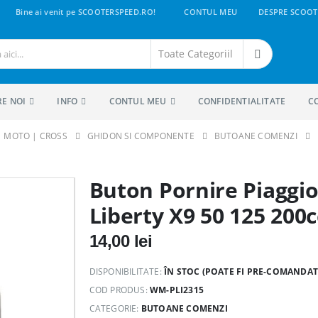
Bine ai venit pe SCOOTERSPEED.RO!
CONTUL MEU
DESPRE SCOOT
RE NOI
INFO
CONTUL MEU
CONFIDENTIALITATE
C
 | MOTO | CROSS
GHIDON SI COMPONENTE
BUTOANE COMENZI
Buton Pornire Piaggi
Liberty X9 50 125 200c
14,00
lei
DISPONIBILITATE:
ÎN STOC (POATE FI PRE-COMANDAT
COD PRODUS:
WM-PLI2315
CATEGORIE:
BUTOANE COMENZI