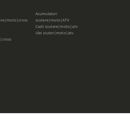
Acumulatori
ere|moto|cross
scutere|moto|ATV
Casti scutere|moto|atv
Ulei scuter|moto|atv
|cross