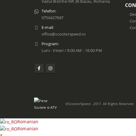
Vadul Bistritei NR.36 Bacau, Romania
CON
Telefon:
Des
0756427887
Con
E-mail:
Co
office@scooterspeed.ro
Program:
Luni - Vineri / 9:00 AM - 18:00 PM
©ScooterSpeed . 2017. All Rights Reserved
Romanian
Romanian
X