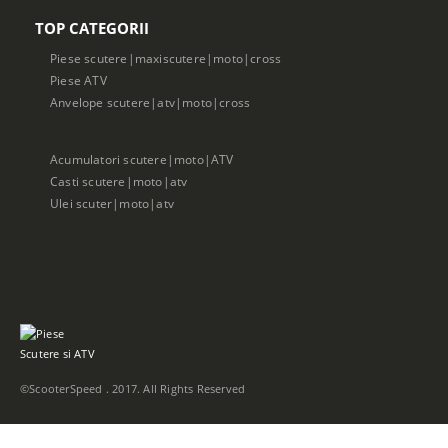
TOP CATEGORII
Piese scutere|maxiscutere|moto|cross
Piese ATV
Anvelope scutere|atv|moto|cross
Acumulatori scutere|moto|ATV
Casti scutere|moto|atv
Ulei scuter|moto|atv
©ScooterSpeed . 2017. All Rights Reserved