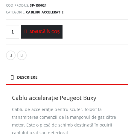
COD PRODUS:
SP-150024
CATEGORIE:
CABLURI ACCELERATIE
ADAUGĂ ÎN COȘ
DESCRIERE
Cablu accelerație Peugeot Buxy
Cablu de accelerație pentru scuter, folosit la
transmiterea comenzii de la manșonul de gaz către
motor. Este o piesă de schimb destinată înlocuirii
cablului uzat sau deteriorat.