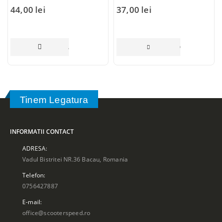
44,00
lei
37,00
lei
ADAUGĂ ÎN COȘ
CITEȘTE MAI 
Tinem Legatura
INFORMATII CONTACT
ADRESA:
Vadul Bistritei NR.36 Bacau, Romania
Telefon:
0756427887
E-mail:
office@scooterspeed.ro