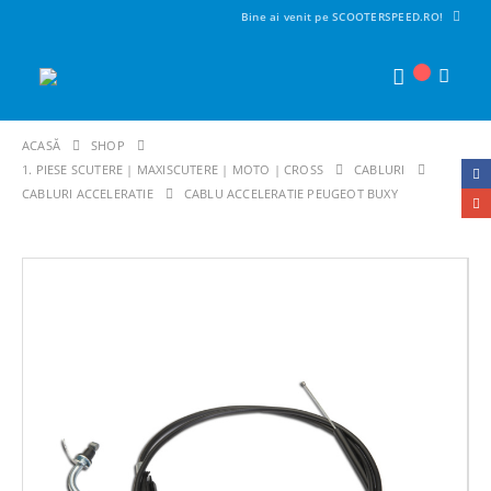
Bine ai venit pe SCOOTERSPEED.RO!
ACASĂ
SHOP
1. PIESE SCUTERE | MAXISCUTERE | MOTO | CROSS
CABLURI
CABLURI ACCELERATIE
CABLU ACCELERATIE PEUGEOT BUXY