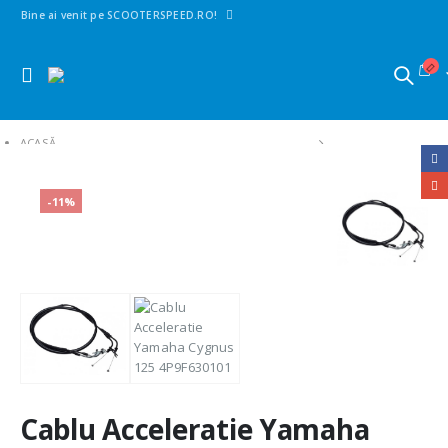
Bine ai venit pe SCOOTERSPEED.RO!
ACASĂ
SHOP
1. PIESE SCUTERE | MAXISCUTERE | MOTO | CROSS
-11%
CABLURI
CABLURI ACCELERATIE
CABLU ACCELERATIE YAMAHA CYGNUS 125 4P9-F6301-01
Cablu Acceleratie Yamaha