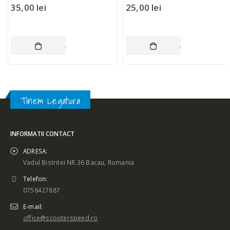
35,00
lei
25,00
lei
ADAUGĂ ÎN COȘ
ADAUGĂ ÎN COȘ
Tinem Legatura
INFORMATII CONTACT
ADRESA:
Vadul Bistritei NR.36 Bacau, Romania
Telefon:
0756427887
E-mail:
office@scooterspeed.ro