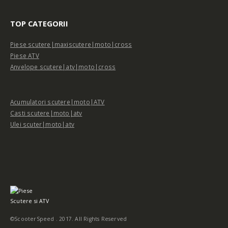
TOP CATEGORII
Piese scutere|maxiscutere|moto|cross
Piese ATV
Anvelope scutere|atv|moto|cross
Acumulatori scutere|moto|ATV
Casti scutere|moto|atv
Ulei scuter|moto|atv
©ScooterSpeed . 2017. All Rights Reserved