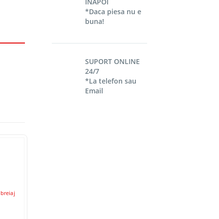
INAPOI
*Daca piesa nu e
buna!
SUPORT ONLINE
24/7
*La telefon sau
Email
STOC EPUIZ