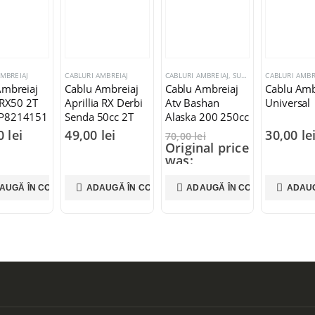
AMBREIAJ
CABLURI AMBREIAJ
CABLURI AMBREIAJ
,
SUSPENSIE DIRECTIE SI FRANARE
CABLURI AMBR
Ambreiaj
Cablu Ambreiaj
Cablu Ambreiaj
Cablu Amb
 RX50 2T
Aprillia RX Derbi
Atv Bashan
Universal
P8214151
Senda 50cc 2T
Alaska 200 250cc
2006 >
00
lei
49,00
lei
30,00
le
70,00
lei
Original price
was:
70,00 lei.
45,00
lei
AUGĂ ÎN COȘ
ADAUGĂ ÎN COȘ
ADAUGĂ ÎN COȘ
ADAUG
Current price
is: 45,00 lei.