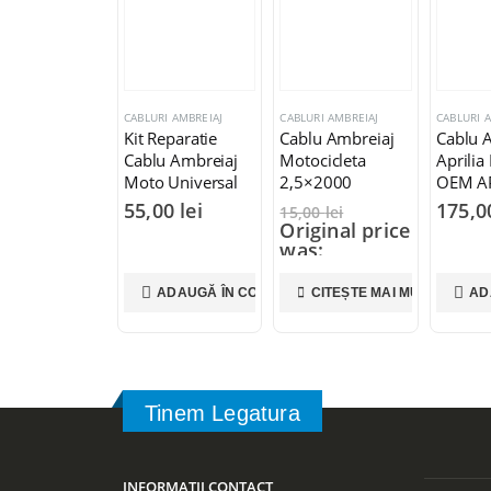
CABLURI AMBREIAJ
CABLURI AMBREIAJ
CABLURI 
Kit Reparatie
Cablu Ambreiaj
Cablu 
Cablu Ambreiaj
Motocicleta
Aprilia
Moto Universal
2,5×2000
OEM A
55,00
lei
175,
15,00
lei
Original price
was:
15,00 lei.
12,00
lei
ADAUGĂ ÎN COȘ
CITEȘTE MAI MULT
AD
Current price
is: 12,00 lei.
Tinem Legatura
INFORMATII CONTACT