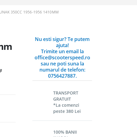
JUNAK 350CC 1956-1956 1410MM
Nu esti sigur? Te putem
0mm
ajuta!
Trimite un email la
office@scooterspeed.ro
sau ne poti suna la
numarul de telefon:
!
0756427887.
TRANSPORT
GRATUIT
*La comenzi
peste 380 Lei
100% BANII