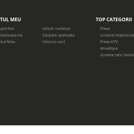
TUL MEU
TOP CATEGORII
pre Noi
Istoric comenzi
Piese
tacteaza-ne
Cautare avansata
scutere|maxiscut
ntul Meu
Intra in cont
Piese ATV
Anvelope
scutere|atv|moto