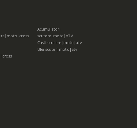
Acumulatori
ere|moto|cross
scutere|moto|ATV
Casti scutere|moto|atv
Ulei scuter|moto|atv
|cross