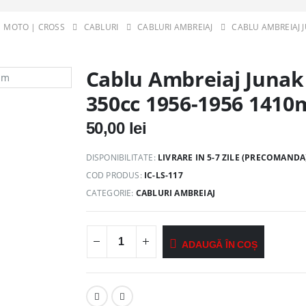
 | MOTO | CROSS
CABLURI
CABLURI AMBREIAJ
CABLU AMBREIAJ 
Cablu Ambreiaj Junak
350cc 1956-1956 141
50,00
lei
DISPONIBILITATE:
LIVRARE IN 5-7 ZILE (PRECOMANDA)
COD PRODUS:
IC-LS-117
CATEGORIE:
CABLURI AMBREIAJ
ADAUGĂ ÎN COȘ