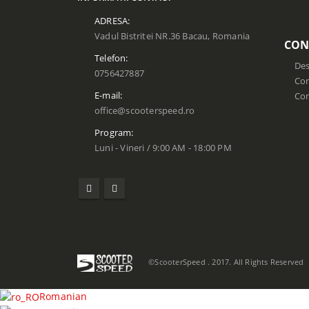
ADRESA:
Vadul Bistritei NR.36 Bacau, Romania
CON
Telefon:
Des
0756427887
Con
E-mail:
Co
office@scooterspeed.ro
Program:
Luni - Vineri / 9:00 AM - 18:00 PM
©ScooterSpeed . 2017. All Rights Reserved
Romanian