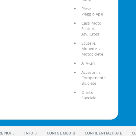
Piese
Piaggio Ape
Casti Moto,
Scutere,
Atv, Cross
Scutere,
Mopede si
Motociclete
ATV-uri
Accesorii si
Componente
Biciclete
Oferte
Speciale
RE NOI
INFO
CONTUL MEU
CONFIDENTIALITATE
C