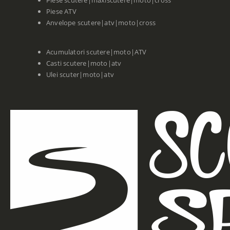
Piese scutere|maxiscutere|moto|cross
Piese ATV
Anvelope scutere|atv|moto|cross
Acumulatori scutere|moto|ATV
Casti scutere|moto|atv
Ulei scuter|moto|atv