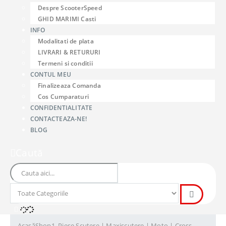
Despre ScooterSpeed
GHID MARIMI Casti
INFO
Modalitati de plata
LIVRARI & RETURURI
Termeni si conditii
CONTUL MEU
Finalizeaza Comanda
Cos Cumparaturi
CONFIDENTIALITATE
CONTACTEAZA-NE!
BLOG
Caută
Acasă
Shop
1. Piese Scutere | Maxiscutere | Moto | Cross