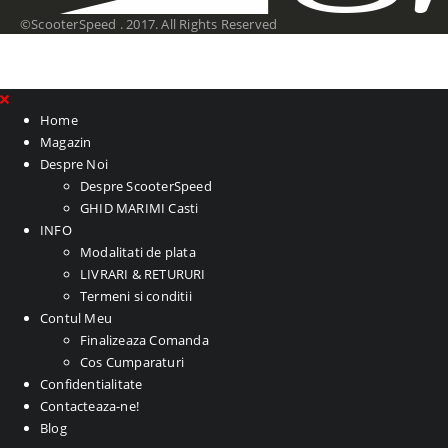
©ScooterSpeed . 2017. All Rights Reserved
Home
Magazin
Despre Noi
Despre ScooterSpeed
GHID MARIMI Casti
INFO
Modalitati de plata
LIVRARI & RETURURI
Termeni si conditii
Contul Meu
Finalizeaza Comanda
Cos Cumparaturi
Confidentialitate
Contacteaza-ne!
Blog