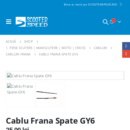
Bine ai venit pe SCOOTERSPEED.RO!
ACASĂ
SHOP
1. PIESE SCUTERE | MAXISCUTERE | MOTO | CROSS
CABLURI
CABLURI FRANA
CABLU FRANA SPATE GY6
Cablu Frana Spate GY6
25,00
lei