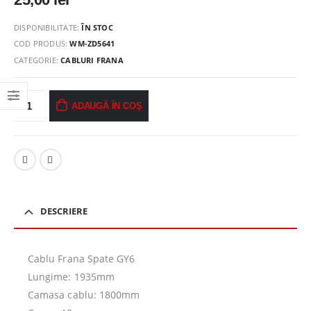
DISPONIBILITATE:
ÎN STOC
COD PRODUS:
WM-ZD5641
CATEGORIE:
CABLURI FRANA
ADAUGĂ ÎN COȘ
DESCRIERE
Cablu Frana Spate GY6
Lungime: 1935mm
Camasa cablu: 1800mm