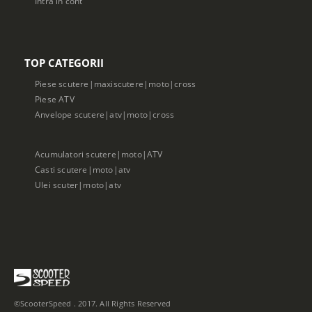
Intra in cont
TOP CATEGORII
Piese scutere|maxiscutere|moto|cross
Piese ATV
Anvelope scutere|atv|moto|cross
Acumulatori scutere|moto|ATV
Casti scutere|moto|atv
Ulei scuter|moto|atv
©ScooterSpeed . 2017. All Rights Reserved