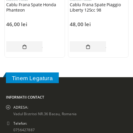
Cablu Frana Spate Honda
Cablu Frana Spate Piaggio
Phanteon
Liberty 125cc 98
46,00
lei
48,00
lei
ADAUGĂ ÎN COȘ
ADAUGĂ ÎN CO
Tinem Legatura
INFORMATII CONTACT
ADRESA:
Vadul Bistritei NR.36 Bacau, Romania
Telefon:
0756427887