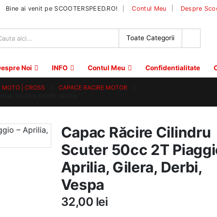
|
Bine ai venit pe SCOOTERSPEED.RO!
Contul Meu
Despre Sco
espre Noi
INFO
Contul Meu
Confidentialitate
C
 | MOTO | CROSS
CAPACE RACIRE MOTOR
LIA, GILERA, DERBI, VESPA
Capac Răcire Cilindru
Scuter 50cc 2T Piaggi
Aprilia, Gilera, Derbi,
Vespa
32,00
lei