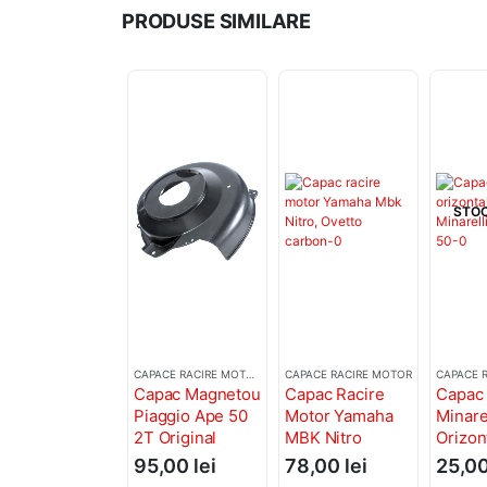
PRODUSE SIMILARE
STOC
CAPACE RACIRE MOTOR
,
MAGNETOURI / VOLANTE / STATOARE
CAPACE RACIRE MOTOR
CAPACE 
Capac Magnetou
Capac Racire
Capac 
Piaggio Ape 50
Motor Yamaha
Minarel
2T Original
MBK Nitro
Orizon
Piaggio 2009-
Ovetto 50cc 2T
2T Ya
95,00
lei
78,00
lei
25,0
2022
Carbon Minarelli
Carcas