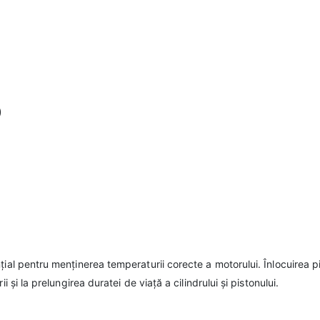
)
țial pentru menținerea temperaturii corecte a motorului. Înlocuirea p
i și la prelungirea duratei de viață a cilindrului și pistonului.