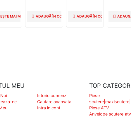
a
CPI
TEȘTE MAI MULT
ADAUGĂ ÎN COȘ
ADAUGĂ ÎN COȘ
ADAUGĂ
TUL MEU
TOP CATEGORI
 Noi
Istoric comenzi
Piese
teaza-ne
Cautare avansata
scutere|maxiscutere
 Meu
Intra in cont
Piese ATV
Anvelope scutere|at