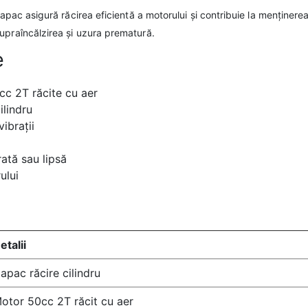
capac asigură răcirea eficientă a motorului și contribuie la menținere
upraîncălzirea și uzura prematură.
e
cc 2T răcite cu aer
ilindru
vibrații
rată sau lipsă
ului
etalii
apac răcire cilindru
otor 50cc 2T răcit cu aer