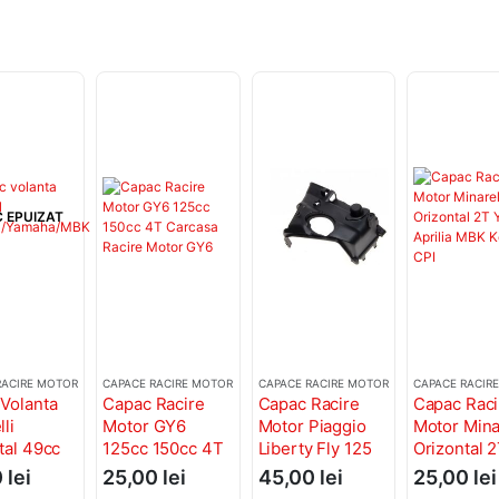
 EPUIZAT
RACIRE MOTOR
CAPACE RACIRE MOTOR
CAPACE RACIRE MOTOR
CAPACE RACIR
Volanta
Capac Racire
Capac Racire
Capac Raci
li
Motor GY6
Motor Piaggio
Motor Minar
tal 49cc
125cc 150cc 4T
Liberty Fly 125
Orizontal 
maha MBK
Carcasa Racire
4T Capac
Yamaha Apr
0
lei
25,00
lei
45,00
lei
25,00
lei
a Racire
Motor GY6
Ventilator Racire
MBK Keew