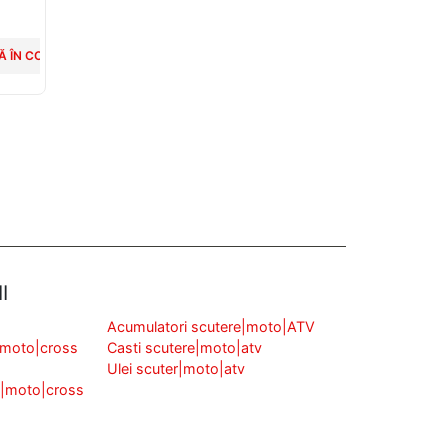
Scuter
Superioara
 ÎN COȘ
ADAUGĂ ÎN COȘ
ADAUGĂ ÎN COȘ
ADAUGĂ ÎN 
I
Acumulatori scutere|moto|ATV
|moto|cross
Casti scutere|moto|atv
Ulei scuter|moto|atv
v|moto|cross