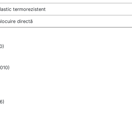
lastic termorezistent
nlocuire directă
0)
2010)
6)