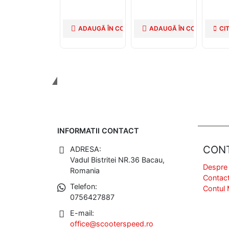
Volant
ADAUGĂ ÎN COȘ
ADAUGĂ ÎN COȘ
CI
Tinem Legatura
INFORMATII CONTACT
CON
ADRESA:
Vadul Bistritei NR.36 Bacau,
Despre
Romania
Contac
Telefon:
Contul
0756427887
E-mail:
office@scooterspeed.ro