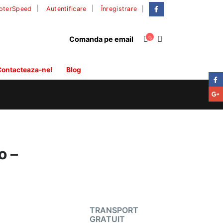
|
oterSpeed
Autentificare
Înregistrare
Comanda pe email
ontacteaza-ne!
Blog
o –
TRANSPORT
GRATUIT