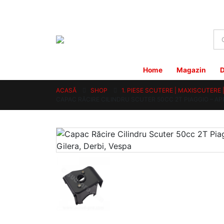
Home
Magazin
D
ACASĂ
SHOP
1. PIESE SCUTERE | MAXISCUTERE
CAPAC RĂCIRE CILINDRU SCUTER 50CC 2T PIAGGIO – APRI