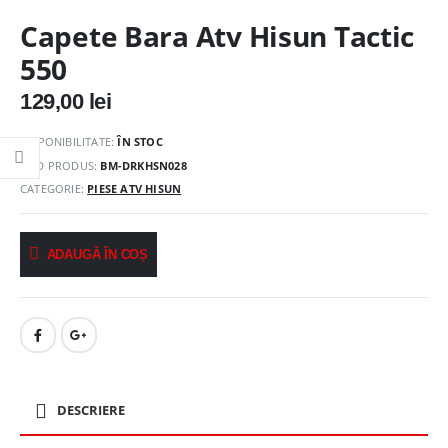
Capete Bara Atv Hisun Tactic
550
129,00
lei
DISPONIBILITATE:
ÎN STOC
COD PRODUS:
BM-DRKHSN028
CATEGORIE:
PIESE ATV HISUN
ADAUGĂ ÎN COȘ
DESCRIERE