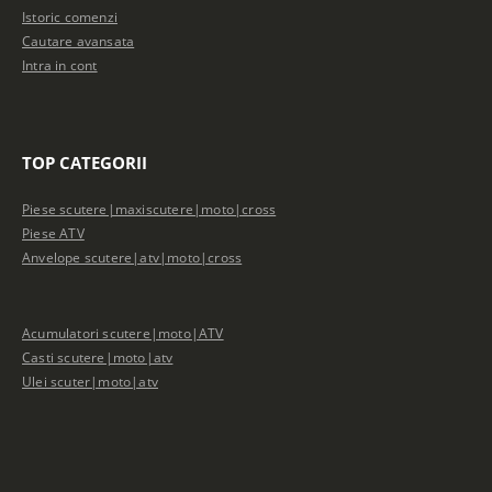
Istoric comenzi
Cautare avansata
Intra in cont
TOP CATEGORII
Piese scutere|maxiscutere|moto|cross
Piese ATV
Anvelope scutere|atv|moto|cross
Acumulatori scutere|moto|ATV
Casti scutere|moto|atv
Ulei scuter|moto|atv