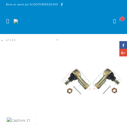
Bine ai venit pe SCOOTERSPEED.RO!
ACASĂ
SHOP
2. PIESE ATV
PIESE ATV HISUN
CAPETE BARA ATV HISUN TACTIC 550