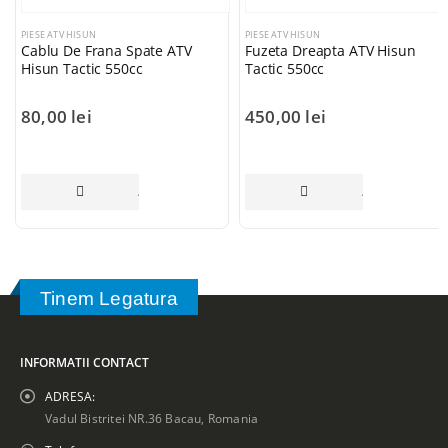
PIESE ATV HISUN
PIESE ATV HISUN
Cablu De Frana Spate ATV
Fuzeta Dreapta ATV Hisun
Hisun Tactic 550cc
Tactic 550cc
80,00
lei
450,00
lei
ADAUGĂ ÎN COȘ
ADAUGĂ ÎN CO
Tinem Legatura
INFORMATII CONTACT
ADRESA:
Vadul Bistritei NR.36 Bacau, Romania