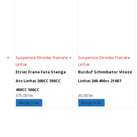
Suspensie Directie Franare
Suspensie Directie Franare
Linhai
Linhai
Etrier Frana Fata Stanga
Burduf Schimbator Viteze
Atv Linhai 260CC 300CC
Linhai 260 400cc 21607
400CC 500CC
375,00
lei
30,00
lei
Adaugă în coș
Adaugă în coș