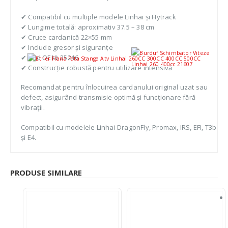
✔ Compatibil cu multiple modele Linhai și Hytrack
✔ Lungime totală: aproximativ 37.5 – 38 cm
✔ Cruce cardanică 22×55 mm
✔ Include gresor și siguranțe
✔ Cod OEM: 25216
✔ Construcție robustă pentru utilizare intensivă
Recomandat pentru înlocuirea cardanului original uzat sau
defect, asigurând transmisie optimă și funcționare fără
vibrații.
Compatibil cu modelele Linhai DragonFly, Promax, IRS, EFI, T3b
și E4.
PRODUSE SIMILARE