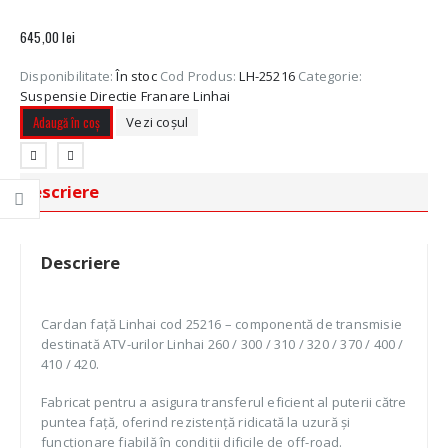
645,00
lei
Disponibilitate:
În stoc
Cod Produs:
LH-25216
Categorie:
Suspensie Directie Franare Linhai
Adaugă în coș
Vezi coșul
Descriere
Descriere
Cardan față Linhai cod 25216 – componentă de transmisie
destinată ATV-urilor Linhai 260 / 300 / 310 / 320 / 370 / 400 /
410 / 420.
Fabricat pentru a asigura transferul eficient al puterii către
puntea față, oferind rezistență ridicată la uzură și
funcționare fiabilă în condiții dificile de off-road.