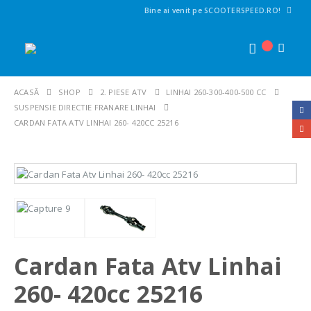
Bine ai venit pe SCOOTERSPEED.RO!
ACASĂ
SHOP
2. PIESE ATV
LINHAI 260-300-400-500 CC
SUSPENSIE DIRECTIE FRANARE LINHAI
CARDAN FATA ATV LINHAI 260- 420CC 25216
Cardan Fata Atv Linhai
260- 420cc 25216