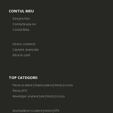
CONTUL MEU
Despre Noi
Contacteaza-ne
Contul Meu
Istoric comenzi
Cautare avansata
Intra in cont
TOP CATEGORII
Piese scutere|maxiscutere|moto|cross
Piese ATV
Anvelope scutere|atv|moto|cross
Acumulatori scutere|moto|ATV