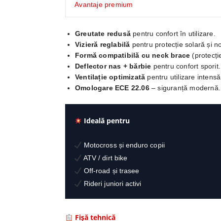
Avantaje premium
Greutate redusă
pentru confort în utilizare.
Vizieră reglabilă
pentru protecție solară și no
Formă compatibilă cu neck brace
(protecție
Deflector nas + bărbie
pentru confort sporit.
Ventilație optimizată
pentru utilizare intensă
Omologare ECE 22.06
– siguranță modernă.
Ideală pentru
Motocross și enduro copii
ATV / dirt bike
Off-road și trasee
Rideri juniori activi
Fișă tehnică