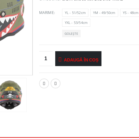
MARIME
YL - 51/52cm
YM - 49/50cm
YS - 48cm
YXL - 53/54cm
GOLEȘTE
ADAUGĂ ÎN COȘ