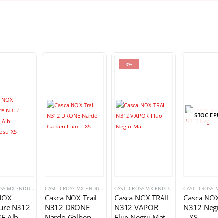
-3%
STOC EP
CASTI CROSS MX ENDURO TRIAL
CASTI CROSS MX ENDURO TRIAL
CASTI CROSS MX ENDURO TRIAL
NOX
Casca NOX Trail
Casca NOX TRAIL
Casca NOX
ure N312
N312 DRONE
N312 VAPOR
N312 Neg
E Alb
Nardo Galben
Fluo Negru Mat
– XS