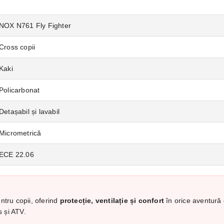
NOX N761 Fly Fighter
Cross copii
Kaki
Policarbonat
Detașabil și lavabil
Micrometrică
ECE 22.06
ntru copii, oferind
protecție, ventilație și confort
în orice aventură 
 și ATV.