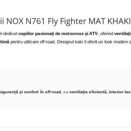
ii NOX N761 Fly Fighter MAT KHAKI
l dedicat
copiilor pasionați de motocross și ATV
, oferind
ventilaț
ptimă
pentru utilizare off-road. Designul kaki îi oferă un look modern ș
siguranță și confort în off-road
, cu
ventilație eficientă, interior lav