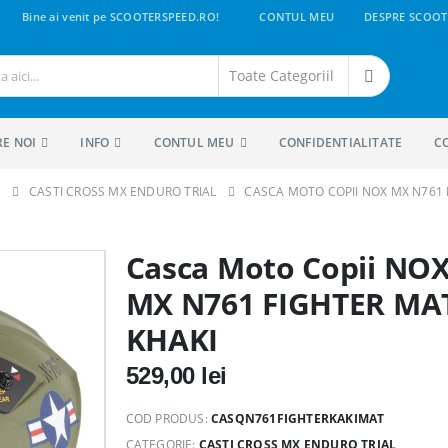
Bine ai venit pe SCOOTERSPEED.RO!
CONTUL MEU
DESPRE SCOOT
RE NOI
INFO
CONTUL MEU
CONFIDENTIALITATE
C
S
CASTI CROSS MX ENDURO TRIAL
CASCA MOTO COPII NOX MX N761 
Casca Moto Copii NO
MX N761 FIGHTER MA
KHAKI
529,00
lei
COD PRODUS:
CASQN761FIGHTERKAKIMAT
CATEGORIE:
CASTI CROSS MX ENDURO TRIAL