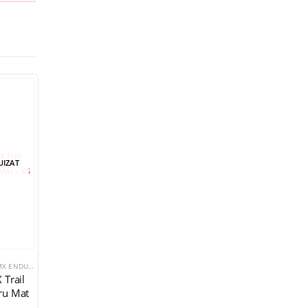
UIZAT
STOC EPUIZAT
STOC EPUIZ
CASTI CROSS MX ENDURO TRIAL
CASTI CROSS MX ENDURO TRIAL
CASTI CROSS MX ENDURO TRIAL
 Trail
Cască Moto Cross
Casca NOX TRAIL
Casca NOX T
ru Mat
Copii NOX N761
N312 Negru Mat
N312 GRI TI
GRADIANT
– Marime S
MAT – M