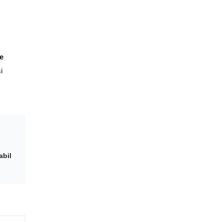
ie
i
abil