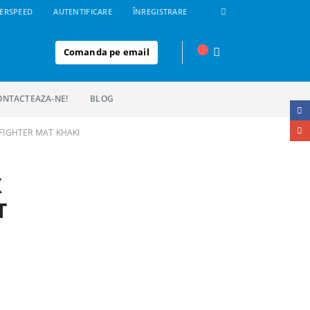
ERSPEED
AUTENTIFICARE
ÎNREGISTRARE
Comanda pe email
ONTACTEAZA-NE!
BLOG
FIGHTER MAT KHAKI
X
T