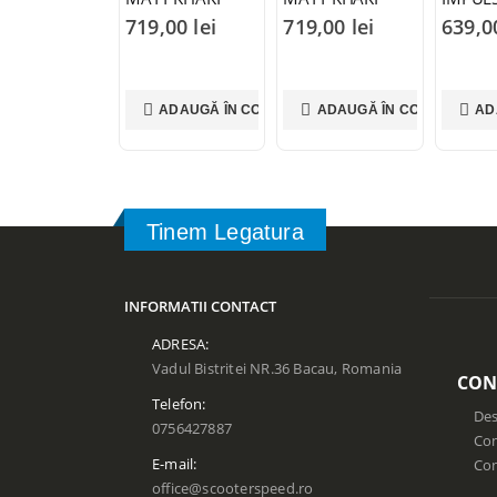
ORANGE – XS
ORANGE – S
Lucios
719,00
lei
719,00
lei
639,
ADAUGĂ ÎN COȘ
ADAUGĂ ÎN COȘ
AD
Tinem Legatura
INFORMATII CONTACT
ADRESA:
Vadul Bistritei NR.36 Bacau, Romania
CON
Telefon:
Des
0756427887
Con
E-mail:
Co
office@scooterspeed.ro