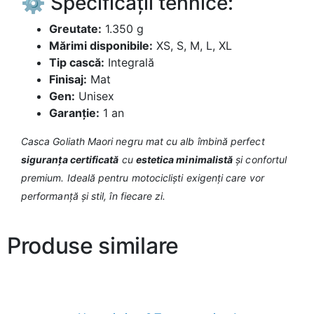
⚙️ Specificații tehnice:
Greutate:
1.350 g
Mărimi disponibile:
XS, S, M, L, XL
Tip cască:
Integrală
Finisaj:
Mat
Gen:
Unisex
Garanție:
1 an
Casca Goliath Maori negru mat cu alb îmbină perfect
siguranța certificată
cu
estetica minimalistă
și confortul
premium. Ideală pentru motocicliști exigenți care vor
performanță și stil, în fiecare zi.
Produse similare