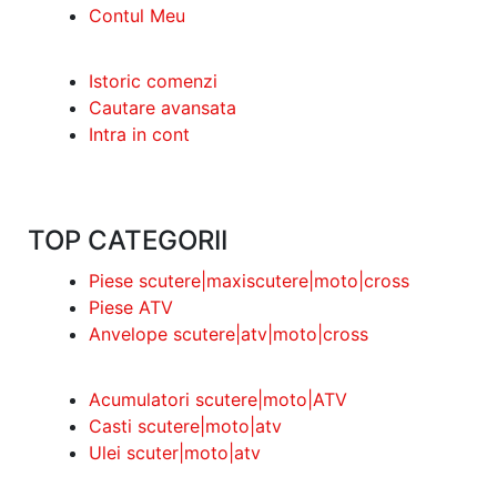
Contul Meu
Istoric comenzi
Cautare avansata
Intra in cont
TOP CATEGORII
Piese scutere|maxiscutere|moto|cross
Piese ATV
Anvelope scutere|atv|moto|cross
Acumulatori scutere|moto|ATV
Casti scutere|moto|atv
Ulei scuter|moto|atv