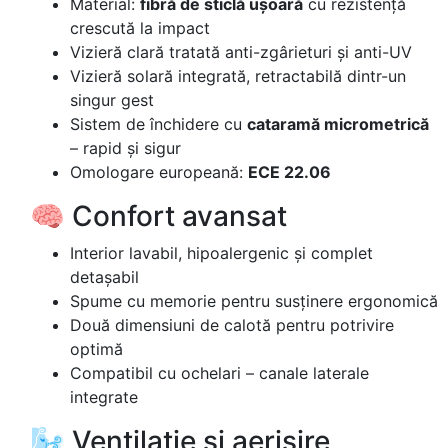
Material:
fibră de sticlă ușoară
cu rezistență
crescută la impact
Vizieră clară tratată anti-zgârieturi și anti-UV
Vizieră solară integrată, retractabilă dintr-un
singur gest
Sistem de închidere cu
cataramă micrometrică
– rapid și sigur
Omologare europeană:
ECE 22.06
🧠 Confort avansat
Interior lavabil, hipoalergenic și complet
detașabil
Spume cu memorie pentru susținere ergonomică
Două dimensiuni de calotă pentru potrivire
optimă
Compatibil cu ochelari – canale laterale
integrate
🌬️ Ventilație și aerisire