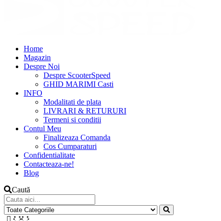
Home
Magazin
Despre Noi
Despre ScooterSpeed
GHID MARIMI Casti
INFO
Modalitati de plata
LIVRARI & RETURURI
Termeni si conditii
Contul Meu
Finalizeaza Comanda
Cos Cumparaturi
Confidentialitate
Contacteaza-ne!
Blog
Caută