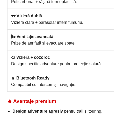
Policarbonat + rășină termoplastică.
🕶 Vizieră dublă
Vizieră clară + parasolar intern fumuriu.
🌬 Ventilație avansată
Prize de aer față și evacuare spate.
🥽 Vizieră + cozoroc
Design specific adventure pentru protecție solară.
📱 Bluetooth Ready
Compatibil cu intercom și navigație.
🔥 Avantaje premium
Design adventure agresiv
pentru trail și touring.