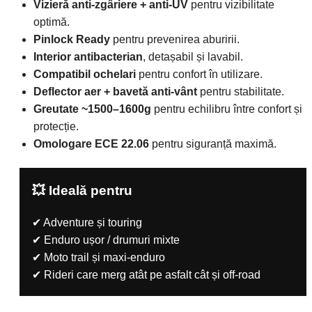
Vizieră anti-zgâriere + anti-UV
pentru vizibilitate
optimă.
Pinlock Ready
pentru prevenirea aburirii.
Interior antibacterian
, detașabil și lavabil.
Compatibil ochelari
pentru confort în utilizare.
Deflector aer + bavetă anti-vânt
pentru stabilitate.
Greutate ~1500–1600g
pentru echilibru între confort și
protecție.
Omologare ECE 22.06
pentru siguranță maximă.
💥 Ideală pentru
✔ Adventure și touring
✔ Enduro ușor / drumuri mixte
✔ Moto trail și maxi-enduro
✔ Rideri care merg atât pe asfalt cât și off-road