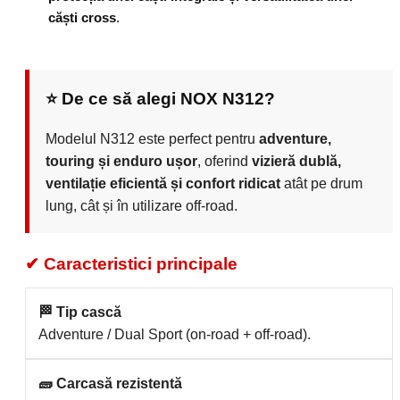
căști cross
.
⭐ De ce să alegi NOX N312?
Modelul N312 este perfect pentru
adventure,
touring și enduro ușor
, oferind
vizieră dublă,
ventilație eficientă și confort ridicat
atât pe drum
lung, cât și în utilizare off-road.
✔ Caracteristici principale
🏁 Tip cască
Adventure / Dual Sport (on-road + off-road).
🧱 Carcasă rezistentă