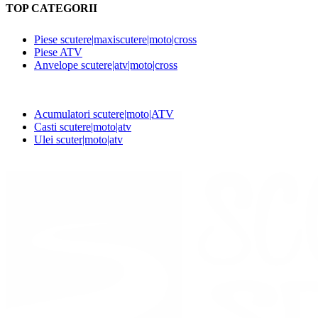
TOP CATEGORII
Piese scutere|maxiscutere|moto|cross
Piese ATV
Anvelope scutere|atv|moto|cross
Acumulatori scutere|moto|ATV
Casti scutere|moto|atv
Ulei scuter|moto|atv