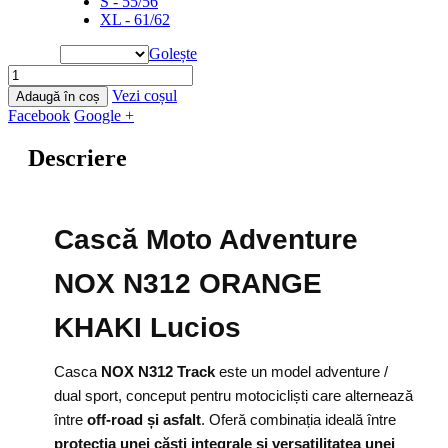
S - 55/56
XL - 61/62
Golește
Vezi coșul
Adaugă în coș
Facebook
Google +
Descriere
Cască Moto Adventure
NOX N312 ORANGE
KHAKI Lucios
Casca
NOX N312 Track
este un model adventure /
dual sport, conceput pentru motocicliști care alternează
între
off-road și asfalt
. Oferă combinația ideală între
protecția unei căști integrale și versatilitatea unei