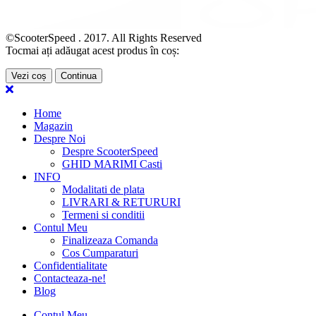
©ScooterSpeed . 2017. All Rights Reserved
Tocmai ați adăugat acest produs în coș:
Vezi coș
Continua
Home
Magazin
Despre Noi
Despre ScooterSpeed
GHID MARIMI Casti
INFO
Modalitati de plata
LIVRARI & RETURURI
Termeni si conditii
Contul Meu
Finalizeaza Comanda
Cos Cumparaturi
Confidentialitate
Contacteaza-ne!
Blog
Contul Meu