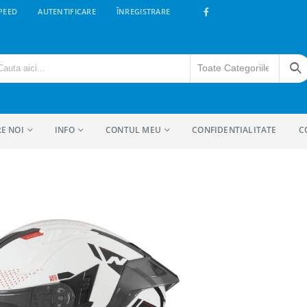
PEED
AUTENTIFICARE
ÎNREGISTRARE
E NOI
INFO
CONTUL MEU
CONFIDENTIALITATE
C