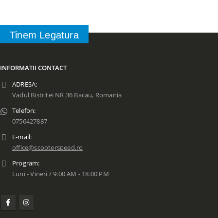
Tinem Legatura
INFORMATII CONTACT
ADRESA:
Vadul Bistritei NR.36 Bacau, Romania
Telefon:
0756427887
E-mail:
office@scooterspeed.ro
Program:
Luni - Vineri / 9:00 AM - 18:00 PM