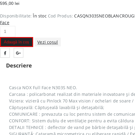
595,00
lei
Disponibilitate:
În stoc
Cod Produs:
CASQN303SNEOBLANCROUGE
Face
Vezi coșul
Adaugă în coș
Descriere
Casca NOX Full Face N303S NEO.
Carcasa : policarbonat realizat din materiale inovatoare și de
Viziera: vizieră cu Pinlock 70 Max vision / ochelari de soare /
Căptușeală: Căptușeală lavabilă și detașabilă;
COMUNICARE : prevazuta cu loc pentru sistem de comunica
CONFORT: Sistem dublu de ventilație pentru a evita căldura 
DETALII TEHNICE : deflector de vand pe bărbie detașabilă și 
SIGURANȚĂ: Cataramă micrometrica cu eliberare rapidă / Ext