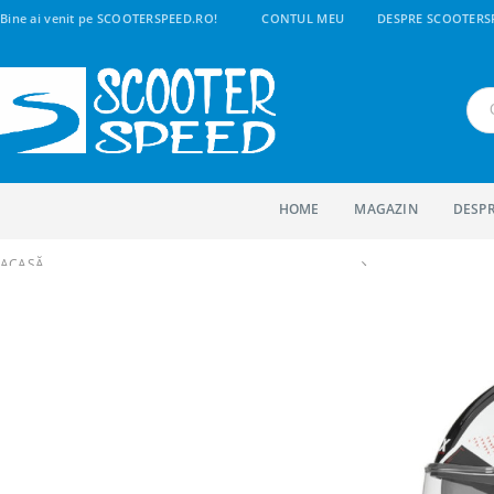
Bine ai venit pe SCOOTERSPEED.RO!
CONTUL MEU
DESPRE SCOOTERS
HOME
MAGAZIN
DESPR
ACASĂ
SHOP
CASTI MOTO, SCUTERE, ATV, CROSS
CASTI FULL FACE
CASCA NOX FULL FACE N303S NEO ALB-ROSU – MARIME XL