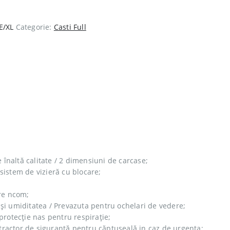
/XL
Categorie:
Casti Full
 înaltă calitate / 2 dimensiuni de carcase;
 sistem de vizieră cu blocare;
re ncom;
și umiditatea / Prevazuta pentru ochelari de vedere;
protecție nas pentru respirație;
ractor de siguranță pentru căptușeală in caz de urgenta;