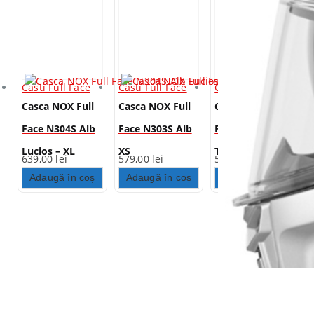
Casti Full Face
Casti Full Face
Casti Full Face
Casca NOX Full
Casca NOX Full
Casca NOX Full
Face N304S Alb
Face N303S Alb
Face N303S Gri
Lucios – XL
XS
Titan Mat – M
639,00
lei
579,00
lei
579,00
lei
Adaugă în coș
Adaugă în coș
Adaugă în coș