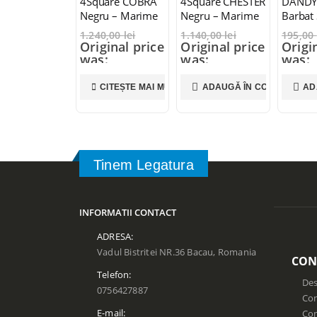
4Square COBRA
4Square CHESTER
DANDY
Negru – Marime
Negru – Marime
Barbat 
L
XL
1.240,00
lei
1.140,00
lei
195,00
Original price
Original price
Origi
was:
was:
was:
1.240,00 lei.
1.140,00 lei.
195,00
845,00
lei
745,00
lei
115,
CITEȘTE MAI MULT
ADAUGĂ ÎN COȘ
AD
Current price
Current price
Curre
is: 845,00 lei.
is: 745,00 lei.
is: 11
Tinem Legatura
INFORMATII CONTACT
ADRESA:
Vadul Bistritei NR.36 Bacau, Romania
CON
Telefon:
Des
0756427887
Con
E-mail:
Co