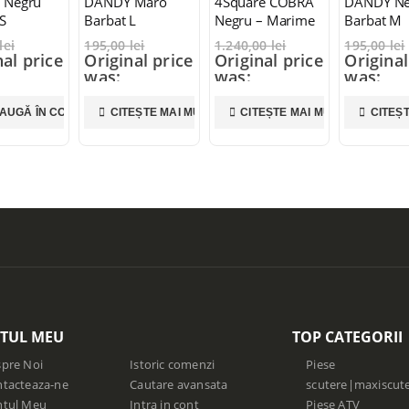
 Negru
DANDY Maro
4Square COBRA
DANDY Ne
S
Barbat L
Negru – Marime
Barbat M
XL
lei
195,00
lei
1.240,00
lei
195,00
lei
nal price
Original price
Original price
Original
was:
was:
was:
 lei.
195,00 lei.
1.240,00 lei.
195,00 l
00
lei
115,00
lei
845,00
lei
115,00
l
AUGĂ ÎN COȘ
CITEȘTE MAI MULT
CITEȘTE MAI MULT
CITEȘ
nt price
Current price
Current price
Current
5,00 lei.
is: 115,00 lei.
is: 845,00 lei.
is: 115,0
TUL MEU
TOP CATEGORII
pre Noi
Istoric comenzi
Piese
tacteaza-ne
Cautare avansata
scutere|maxiscut
ntul Meu
Intra in cont
Piese ATV