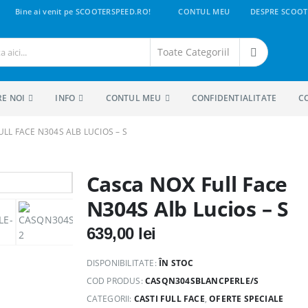
Bine ai venit pe SCOOTERSPEED.RO!
CONTUL MEU
DESPRE SCOOT
RE NOI
INFO
CONTUL MEU
CONFIDENTIALITATE
C
LL FACE N304S ALB LUCIOS – S
Casca NOX Full Face
N304S Alb Lucios – S
639,00
lei
DISPONIBILITATE:
ÎN STOC
COD PRODUS:
CASQN304SBLANCPERLE/S
CATEGORII:
CASTI FULL FACE
,
OFERTE SPECIALE