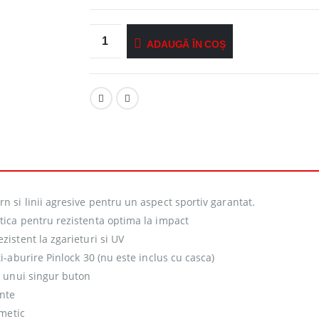
ADAUGĂ ÎN COȘ
si linii agresive pentru un aspect sportiv garantat.
tica pentru rezistenta optima la impact
zistent la zgarieturi si UV
i-aburire Pinlock 30 (nu este inclus cu casca)
a unui singur buton
ente
rmetic