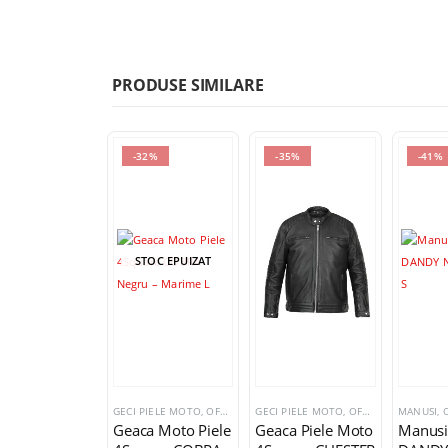
PRODUSE SIMILARE
-32%
-35%
-41%
STOC EPUIZAT
GECI PIELE MOTO
,
OFERTE SPECIALE
GECI PIELE MOTO
,
OFERTE SPECIALE
MANUSI
,
O
Geaca Moto Piele
Geaca Piele Moto
Manusi