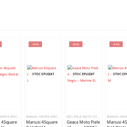
-41%
-32%
-41%
STOC EPUIZAT
STOC EPUIZAT
STOC EP
FERTE SPECIALE
MANUSI
,
OFERTE SPECIALE
GECI PIELE MOTO
,
OFERTE SPECIALE
MANUSI
,
OFERT
 4Square
Manusi 4Square
Geaca Moto Piele
Manusi 4