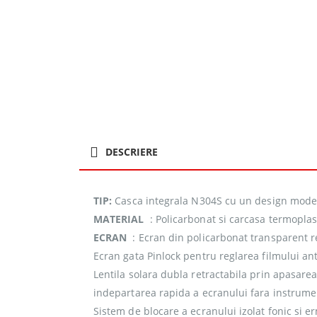
DESCRIERE
TIP:
Casca integrala N304S cu un design modern 
MATERIAL
: Policarbonat si carcasa termoplas
ECRAN
: Ecran din policarbonat transparent re
Ecran gata Pinlock pentru reglarea filmului ant
Lentila solara dubla retractabila prin apasare
indepartarea rapida a ecranului fara instrum
Sistem de blocare a ecranului izolat fonic si e