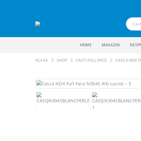
HOME
MAGAZIN
DESP
ACASĂ
SHOP
CASTI FULL FACE
CASCA NOX FU