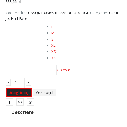
555,00
lei
Cod Produs:
CASQN130MYSTBLANCBLEUROUGE
Categorie:
Casti
Jet Half Face
Marime
L
M
S
XL
XS
XXL
Golește
-
+
Adaugă în coș
Vezi coșul
Descriere