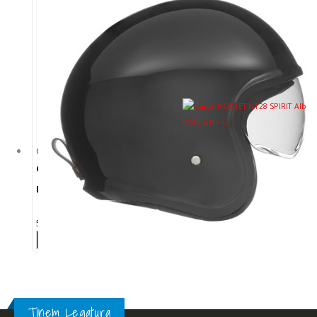
Casti Jet Half Face
Casti Jet Half Face
Casca NOX PREMIUM JET
Casca NOX JET N128 SPIRIT
NEXT Negru Lucios – M
Alb Rosu Gri – L
595,00
lei
445,00
lei
Adaugă în coș
Citește mai mult
Tinem Legatura