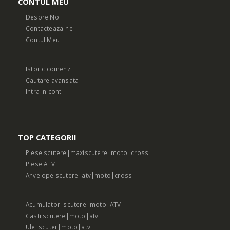
CONTUL MEU
Despre Noi
Contacteaza-ne
Contul Meu
Istoric comenzi
Cautare avansata
Intra in cont
TOP CATEGORII
Piese scutere|maxiscutere|moto|cross
Piese ATV
Anvelope scutere|atv|moto|cross
Acumulatori scutere|moto|ATV
Casti scutere|moto|atv
Ulei scuter|moto|atv