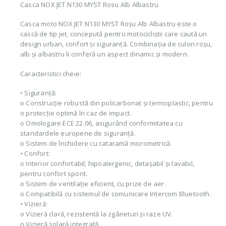
Casca NOX JET N130 MYST Rosu Alb Albastru
Casca moto NOX JET N130 MYST Roșu Alb Albastru este o
cască de tip jet, concepută pentru motocicliștii care caută un
design urban, confort și siguranță. Combinația de culori roșu,
alb și albastru îi conferă un aspect dinamic și modern.
Caracteristici cheie:
• Siguranță:
o Construcție robustă din policarbonat și termoplastic, pentru
o protecție optimă în caz de impact.
o Omologare ECE 22.06, asigurând conformitatea cu
standardele europene de siguranță.
o Sistem de închidere cu cataramă micrometrică.
• Confort:
o Interior confortabil, hipoalergenic, detașabil și lavabil,
pentru confort sporit.
o Sistem de ventilație eficient, cu prize de aer.
o Compatibilă cu sistemul de comunicare Intercom Bluetooth.
• Vizieră:
o Vizieră clară, rezistentă la zgârieturi și raze UV.
o Vizieră solară integrată.