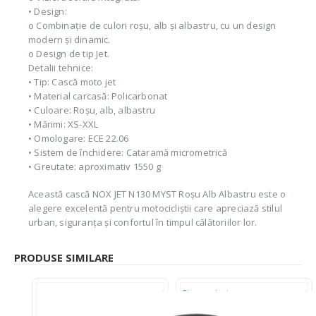
• Design:
o Combinație de culori roșu, alb și albastru, cu un design
modern și dinamic.
o Design de tip Jet.
Detalii tehnice:
• Tip: Cască moto jet
• Material carcasă: Policarbonat
• Culoare: Roșu, alb, albastru
• Mărimi: XS-XXL
• Omologare: ECE 22.06
• Sistem de închidere: Cataramă micrometrică
• Greutate: aproximativ 1550 g
Această cască NOX JET N130 MYST Roșu Alb Albastru este o
alegere excelentă pentru motocicliștii care apreciază stilul
urban, siguranța și confortul în timpul călătoriilor lor.
PRODUSE SIMILARE
Stoc epuizat