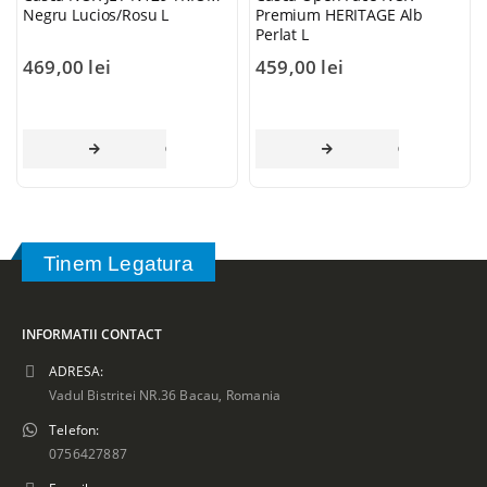
Negru Lucios/Rosu L
Premium HERITAGE Alb
Perlat L
469,00
lei
459,00
lei
AI MULT
CITEȘTE MAI MULT
CITEȘTE MAI 
Tinem Legatura
INFORMATII CONTACT
ADRESA:
Vadul Bistritei NR.36 Bacau, Romania
Telefon:
0756427887