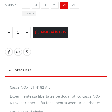
MARIME
L
M
S
XL
XS
XXL
GOLEȘTE
ADAUGĂ ÎN COȘ
DESCRIERE
Casca NOX JET N182 Alb
Experimentează libertatea pe două roți cu casca NOX
N182, partenerul tău ideal pentru aventurile urbane!
Caracteristici cheie: