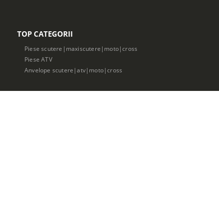
TOP CATEGORII
Piese scutere|maxiscutere|moto|cross
Piese ATV
Anvelope scutere|atv|moto|cross
Acumulatori scutere|moto|ATV
Casti scutere|moto|atv
Ulei scuter|moto|atv
©ScooterSpeed . 2017. All Rights Reserved