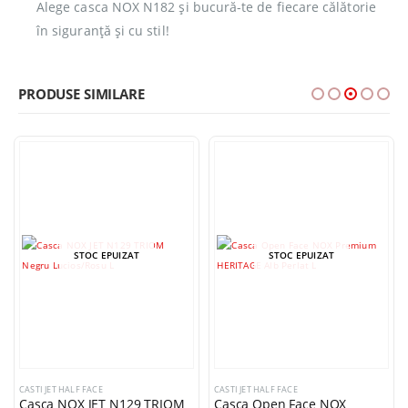
Alege casca NOX N182 și bucură-te de fiecare călătorie
în siguranță și cu stil!
PRODUSE SIMILARE
STOC EPUIZAT
STOC EPUIZAT
CASTI JET HALF FACE
CASTI JET HALF FACE
Casca NOX JET N129 TRIOM
Casca Open Face NOX