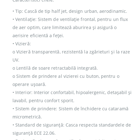
• Tip: Cască de tip half jet, design urban, aerodinamic.
• Ventilație: Sistem de ventilație frontal, pentru un flux
de aer optim, care limitează aburirea și asigură o
aerisire eficientă a feței.
• Vizieră:
o Vizieră transparentă, rezistentă la zgârieturi și la raze
UV.
o Lentilă de soare retractabilă integrată.
o Sistem de prindere al vizierei cu buton, pentru o
operare ușoară.
• Interior: Interior confortabil, hipoalergenic, detașabil și
lavabil, pentru confort sporit.
• Sistem de prindere: Sistem de închidere cu cataramă
micrometrică.
• Standard de siguranță: Casca respecta standardele de
siguranță ECE 22.06.