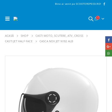
Bine ai venit pe SCOOTERSPEED.RO!
ACASĂ
SHOP
CASTI MOTO, SCUTERE, ATV, CROSS
CASTI JET HALF FACE
CASCA NOX JET N182 ALB