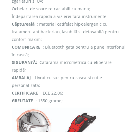
zgarieturi si UV;
Ochelari de soare retractabili cu mana;
Îndepãrtarea rapidã a vizierei fãrã instrumente;
Cãptu?ealã
: material catifelat hipoalergenic cu
tratament antibacterian, lavabilã si detasabilã pentru
confort maxim;
COMUNICARE
: Bluetooth gata pentru a pune interfonul
în cascã;
SIGURAN?Ã:
Cataramã micrometricã cu eliberare
rapidã;
AMBALAJ
: Livrat cu sac pentru casca si cutie
personalizata;
CERTIFICARE
: ECE 22.06;
GREUTATE
: 1350 grame;