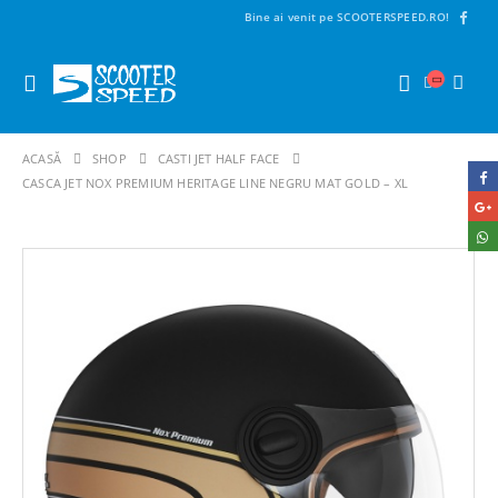
Bine ai venit pe SCOOTERSPEED.RO!
ACASĂ
SHOP
CASTI JET HALF FACE
CASCA JET NOX PREMIUM HERITAGE LINE NEGRU MAT GOLD – XL