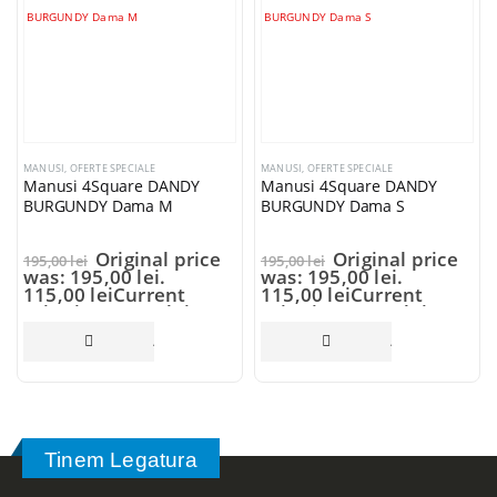
MANUSI
,
OFERTE SPECIALE
MANUSI
,
OFERTE SPECIALE
Manusi 4Square DANDY
Manusi 4Square DANDY
BURGUNDY Dama M
BURGUNDY Dama S
Original price
Original price
195,00
lei
195,00
lei
was: 195,00 lei.
was: 195,00 lei.
115,00
lei
Current
115,00
lei
Current
price is: 115,00 lei.
price is: 115,00 lei.
AI MULT
ADAUGĂ ÎN COȘ
ADAUGĂ ÎN COȘ
Tinem Legatura