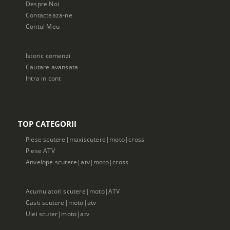
Despre Noi
Contacteaza-ne
Contul Meu
Istoric comenzi
Cautare avansata
Intra in cont
TOP CATEGORII
Piese scutere|maxiscutere|moto|cross
Piese ATV
Anvelope scutere|atv|moto|cross
Acumulatori scutere|moto|ATV
Casti scutere|moto|atv
Ulei scuter|moto|atv