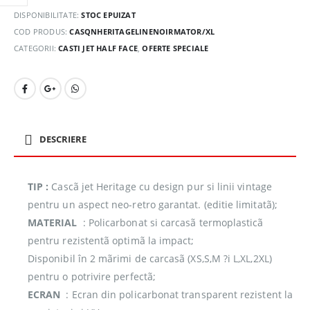
DISPONIBILITATE:
STOC EPUIZAT
COD PRODUS:
CASQNHERITAGELINENOIRMATOR/XL
CATEGORII:
CASTI JET HALF FACE
,
OFERTE SPECIALE
DESCRIERE
TIP :
Cascã jet Heritage cu design pur si linii vintage
pentru un aspect neo-retro garantat. (editie limitatã);
MATERIAL
: Policarbonat si carcasã termoplasticã
pentru rezistentã optimã la impact;
Disponibil în 2 mãrimi de carcasã (XS,S,M ?i L,XL,2XL)
pentru o potrivire perfectã;
ECRAN
: Ecran din policarbonat transparent rezistent la