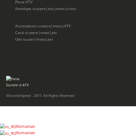
Piese ATV
Anvelope scutere|atv|moto|cross
Acumulatori scutere|moto|ATV
Casti scutere|moto|atv
Ulei scuter|moto|atv
©ScooterSpeed . 2017. All Rights Reserved
Romanian
Romanian