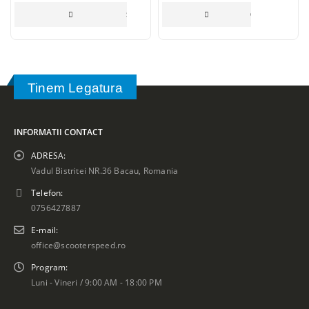
SELECTEAZĂ OPȚIUNILE
CITEȘTE MAI 
Tinem Legatura
INFORMATII CONTACT
ADRESA:
Vadul Bistritei NR.36 Bacau, Romania
Telefon:
0756427887
E-mail:
office@scooterspeed.ro
Program:
Luni - Vineri / 9:00 AM - 18:00 PM