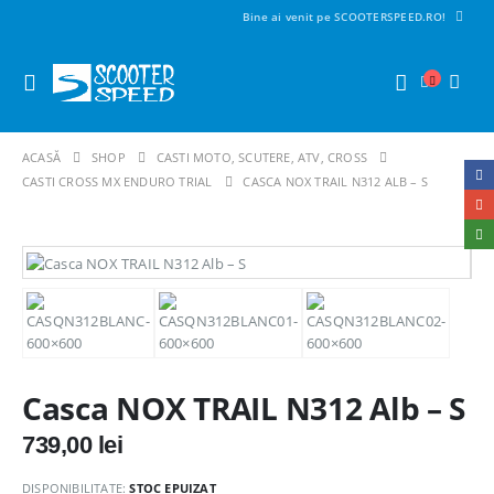
Bine ai venit pe SCOOTERSPEED.RO!
ACASĂ
SHOP
CASTI MOTO, SCUTERE, ATV, CROSS
CASTI CROSS MX ENDURO TRIAL
CASCA NOX TRAIL N312 ALB – S
Casca NOX TRAIL N312 Alb – S
739,00
lei
DISPONIBILITATE:
STOC EPUIZAT