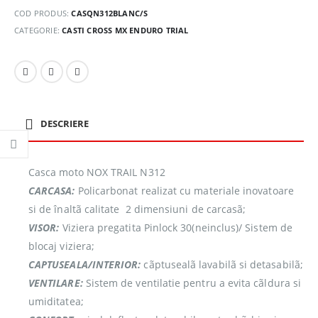
COD PRODUS:
CASQN312BLANC/S
CATEGORIE:
CASTI CROSS MX ENDURO TRIAL
DESCRIERE
Casca moto NOX TRAIL N312
CARCASA:
Policarbonat realizat cu materiale inovatoare
si de înaltã calitate  2 dimensiuni de carcasã;
VISOR:
Viziera pregatita Pinlock 30(neinclus)/ Sistem de
blocaj viziera;
CAPTUSEALA/INTERIOR:
cãptusealã lavabilã si detasabilã;
VENTILARE:
Sistem de ventilatie pentru a evita cãldura si
umiditatea;