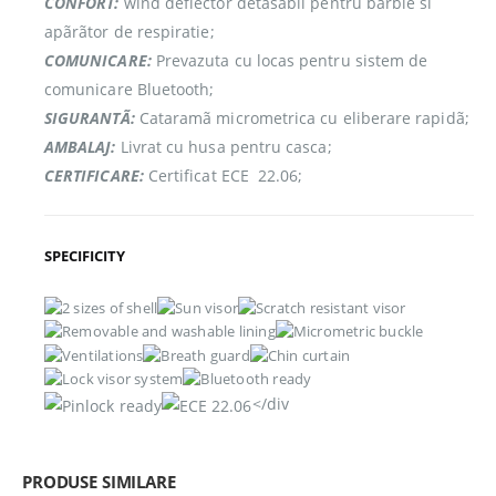
CONFORT:
wind deflector detasabil pentru bãrbie si
apãrãtor de respiratie;
COMUNICARE:
Prevazuta cu locas pentru sistem de
comunicare Bluetooth;
SIGURANTÃ:
Cataramã micrometrica cu eliberare rapidã;
AMBALAJ:
Livrat cu husa pentru casca;
CERTIFICARE:
Certificat ECE  22.06;
SPECIFICITY
</div
PRODUSE SIMILARE