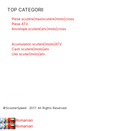
TOP CATEGORII
Piese scutere|maxiscutere|moto|cross
Piese ATV
Anvelope scutere|atv|moto|cross
Acumulatori scutere|moto|ATV
Casti scutere|moto|atv
Ulei scuter|moto|atv
©ScooterSpeed . 2017. All Rights Reserved
Romanian
Romanian