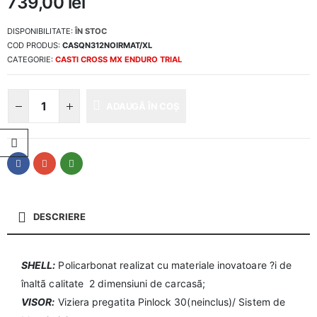
739,00
lei
DISPONIBILITATE:
ÎN STOC
COD PRODUS:
CASQN312NOIRMAT/XL
CATEGORIE:
CASTI CROSS MX ENDURO TRIAL
ADAUGĂ ÎN COȘ
DESCRIERE
SHELL:
Policarbonat realizat cu materiale inovatoare ?i de
înaltã calitate  2 dimensiuni de carcasã;
VISOR:
Viziera pregatita Pinlock 30(neinclus)/ Sistem de