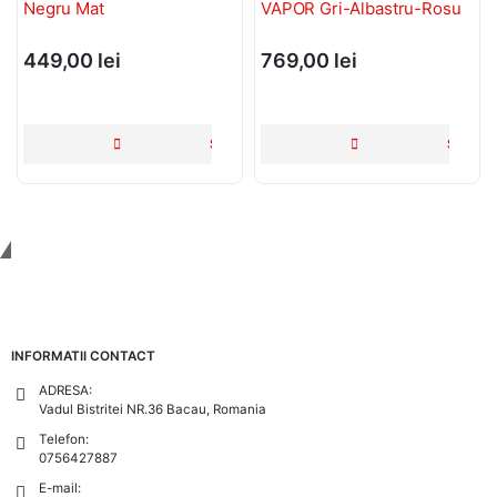
Negru Mat
VAPOR Gri-Albastru-Rosu
449,00
lei
769,00
lei
 COȘ
SELECTEAZĂ OPȚIUNILE
SELECT
Tinem Legatura
INFORMATII CONTACT
ADRESA:
Vadul Bistritei NR.36 Bacau, Romania
Telefon:
0756427887
E-mail: