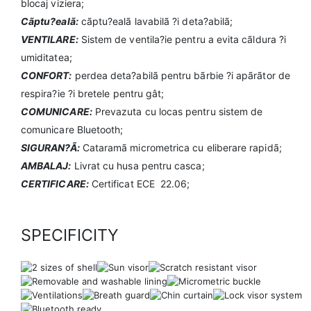
blocaj viziera;
Cãptu?ealã:
cãptu?ealã lavabilã ?i deta?abilã;
VENTILARE:
Sistem de ventila?ie pentru a evita cãldura ?i
umiditatea;
CONFORT:
perdea deta?abilã pentru bãrbie ?i apãrãtor de
respira?ie ?i bretele pentru gât;
COMUNICARE:
Prevazuta cu locas pentru sistem de
comunicare Bluetooth;
SIGURAN?Ã:
Cataramã micrometrica cu eliberare rapidã;
AMBALAJ:
Livrat cu husa pentru casca;
CERTIFICARE:
Certificat ECE  22.06;
SPECIFICITY