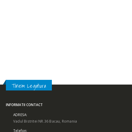
Tinem Legatura
INFORMATII CONTACT
ADRESA:
Vadul Bistritei NR.36 Bacau, Romania
Telefon:
0756427887
E-mail:
office@scooterspeed.ro
Program: