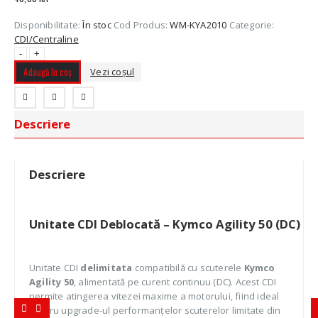
Disponibilitate:
În stoc
Cod Produs:
WM-KYA2010
Categorie:
CDI/Centraline
-
+
Adaugă în coș
Vezi coșul
Descriere
Descriere
Unitate CDI Deblocată – Kymco Agility 50 (DC)
Unitate CDI
delimitata
compatibilă cu scuterele
Kymco
Agility 50
, alimentată pe curent continuu (DC). Acest CDI
permite atingerea vitezei maxime a motorului, fiind ideal
pentru upgrade-ul performanțelor scuterelor limitate din