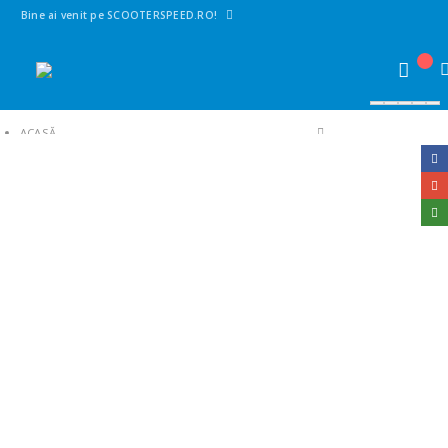
Bine ai venit pe SCOOTERSPEED.RO!
ACASĂ
SHOP
1. PIESE SCUTERE | MAXISCUTERE | MOTO | CROSS
PIESE ELECTRICE
CDI/CENTRALINE
CDI DELIMITAT KYMCO AGILITY 50 (DC)