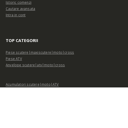
TOP CATEGORII
Piese scutere|maxiscutere|moto|cross
Piese ATV
Anvelope scutere|atv|moto|cross
Acumulatori scutere|moto|ATV
Casti scutere|moto|atv
Ulei scuter|moto|atv
©ScooterSpeed . 2017. All Rights Reserved