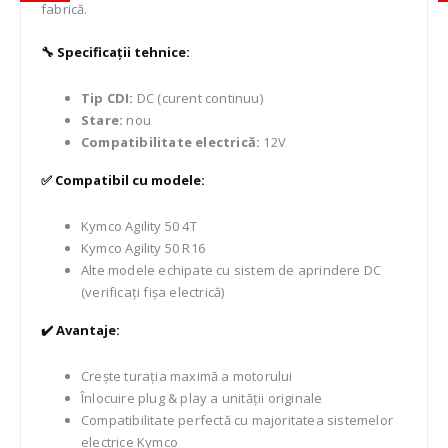
fabrică.
🔧 Specificații tehnice:
Tip CDI:
DC (curent continuu)
Stare:
nou
Compatibilitate electrică:
12V
✅ Compatibil cu modele:
Kymco Agility 50 4T
Kymco Agility 50 R16
Alte modele echipate cu sistem de aprindere DC
(verificați fișa electrică)
✔️ Avantaje:
Crește turația maximă a motorului
Înlocuire plug & play a unității originale
Compatibilitate perfectă cu majoritatea sistemelor
electrice Kymco