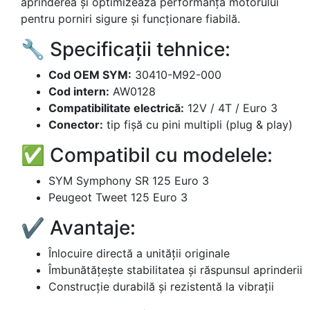
aprinderea și optimizează performanța motorului
pentru porniri sigure și funcționare fiabilă.
🔧 Specificații tehnice:
Cod OEM SYM:
30410-M92-000
Cod intern:
AW0128
Compatibilitate electrică:
12V / 4T / Euro 3
Conector:
tip fișă cu pini multipli (plug & play)
✅ Compatibil cu modelele:
SYM Symphony SR 125 Euro 3
Peugeot Tweet 125 Euro 3
✔️ Avantaje:
Înlocuire directă a unității originale
Îmbunătățește stabilitatea și răspunsul aprinderii
Construcție durabilă și rezistentă la vibrații