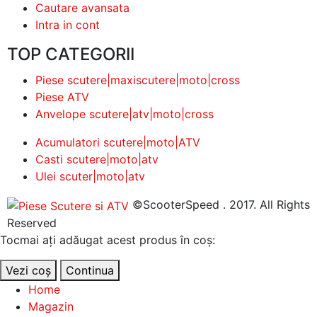
Cautare avansata
Intra in cont
TOP CATEGORII
Piese scutere|maxiscutere|moto|cross
Piese ATV
Anvelope scutere|atv|moto|cross
Acumulatori scutere|moto|ATV
Casti scutere|moto|atv
Ulei scuter|moto|atv
©ScooterSpeed . 2017. All Rights
Reserved
Tocmai ați adăugat acest produs în coș:
Vezi coș
Continua
Home
Magazin