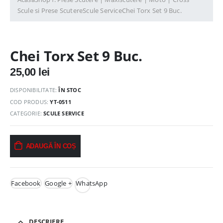
Scule si Prese Scutere
Scule Service
Chei Torx Set 9 Buc.
Chei Torx Set 9 Buc.
25,00
lei
DISPONIBILITATE:
ÎN STOC
COD PRODUS:
YT-0511
CATEGORIE:
SCULE SERVICE
ADAUGĂ ÎN COȘ
Facebook
Google +
WhatsApp
DESCRIERE