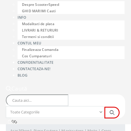
Despre ScooterSpeed
GHID MARIMI Casti
INFO
Modalitati de plata
LIVRARI & RETURURI
Termeni si conditii
CONTUL MEU
Finalizeaza Comanda
Cos Cumparaturi
CONFIDENTIALITATE
CONTACTEAZA-NE!
BLOG
Caută
Acasă
Shop
1. Piese Scutere | Maxiscutere | Moto | Cross