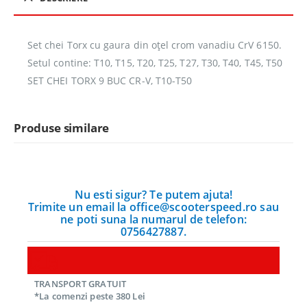
Set chei Torx cu gaura din oțel crom vanadiu CrV 6150.
Setul contine: T10, T15, T20, T25, T27, T30, T40, T45, T50
SET CHEI TORX 9 BUC CR-V, T10-T50
Produse similare
Nu esti sigur? Te putem ajuta!
Trimite un email la office@scooterspeed.ro sau
ne poti suna la numarul de telefon:
0756427887.
TRANSPORT GRATUIT
*La comenzi peste 380 Lei