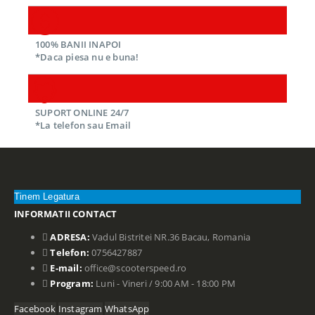
100% BANII INAPOI
*Daca piesa nu e buna!
SUPORT ONLINE 24/7
*La telefon sau Email
Tinem Legatura
INFORMATII CONTACT
ADRESA:
Vadul Bistritei NR.36 Bacau, Romania
Telefon:
0756427887
E-mail:
office@scooterspeed.ro
Program:
Luni - Vineri / 9:00 AM - 18:00 PM
Facebook
Instagram
WhatsApp