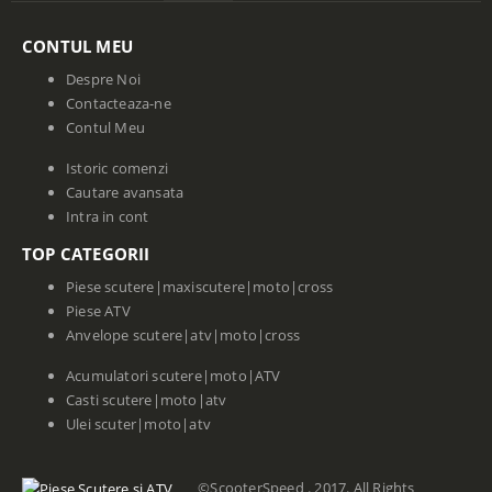
CONTUL MEU
Despre Noi
Contacteaza-ne
Contul Meu
Istoric comenzi
Cautare avansata
Intra in cont
TOP CATEGORII
Piese scutere|maxiscutere|moto|cross
Piese ATV
Anvelope scutere|atv|moto|cross
Acumulatori scutere|moto|ATV
Casti scutere|moto|atv
Ulei scuter|moto|atv
©ScooterSpeed . 2017. All Rights