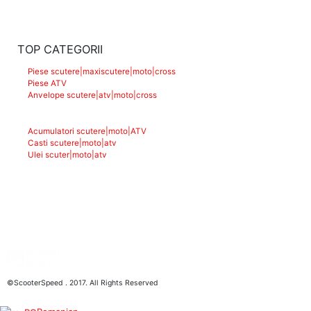
TOP CATEGORII
Piese scutere|maxiscutere|moto|cross
Piese ATV
Anvelope scutere|atv|moto|cross
Acumulatori scutere|moto|ATV
Casti scutere|moto|atv
Ulei scuter|moto|atv
©ScooterSpeed . 2017. All Rights Reserved