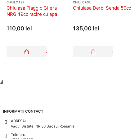
CHIULOASE
CHIULOASE
Chiulasa Piaggio Gilera
Chiulasa Derbi Senda 50cc
NRG 49cc racire cu apa
110,00
lei
135,00
lei
ADAUGĂ ÎN COȘ
ADAUGĂ ÎN C
Tinem Legatura
INFORMATII CONTACT
ADRESA:
Vadul Bistritei NR.36 Bacau, Romania
Telefon: