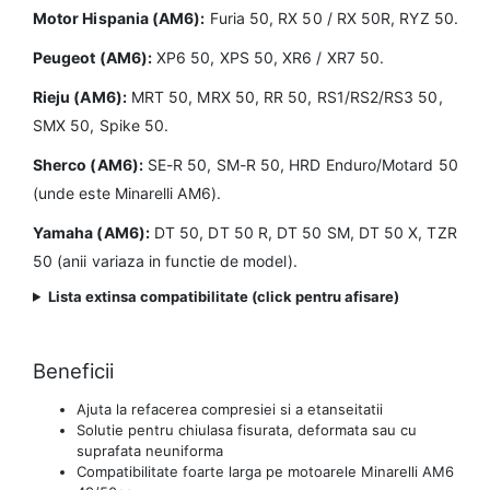
Motor Hispania (AM6):
Furia 50, RX 50 / RX 50R, RYZ 50.
Peugeot (AM6):
XP6 50, XPS 50, XR6 / XR7 50.
Rieju (AM6):
MRT 50, MRX 50, RR 50, RS1/RS2/RS3 50,
SMX 50, Spike 50.
Sherco (AM6):
SE-R 50, SM-R 50, HRD Enduro/Motard 50
(unde este Minarelli AM6).
Yamaha (AM6):
DT 50, DT 50 R, DT 50 SM, DT 50 X, TZR
50 (anii variaza in functie de model).
Lista extinsa compatibilitate (click pentru afisare)
Beneficii
Ajuta la refacerea compresiei si a etanseitatii
Solutie pentru chiulasa fisurata, deformata sau cu
suprafata neuniforma
Compatibilitate foarte larga pe motoarele Minarelli AM6