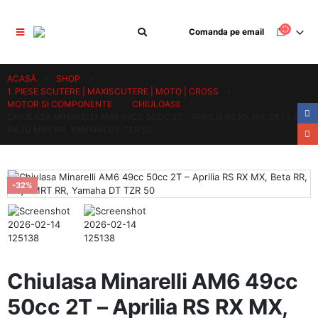
Comanda pe email
ACASĂ
SHOP
1. PIESE SCUTERE | MAXISCUTERE | MOTO | CROSS
MOTOR SI COMPONENTE
CHIULOASE
CHIULASA MINARELLI AM6 49CC 50CC 2T – APRILIA RS RX MX, BETA RR,
RIEJU MRT RR, YAMAHA DT TZR 50
-32%
Chiulasa Minarelli AM6 49cc
50cc 2T – Aprilia RS RX MX,