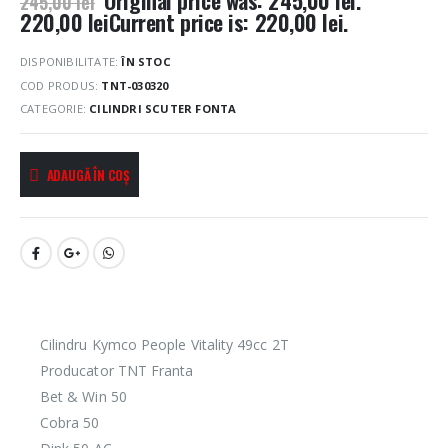
245,00
lei
220,00
lei
Current price is: 220,00 lei.
DISPONIBILITATE:
ÎN STOC
COD PRODUS:
TNT-030320
CATEGORIE:
CILINDRI SCUTER FONTA
ADAUGĂ ÎN COȘ
Cilindru Kymco People Vitality 49cc 2T
Producator TNT Franta
Bet & Win 50
Cobra 50