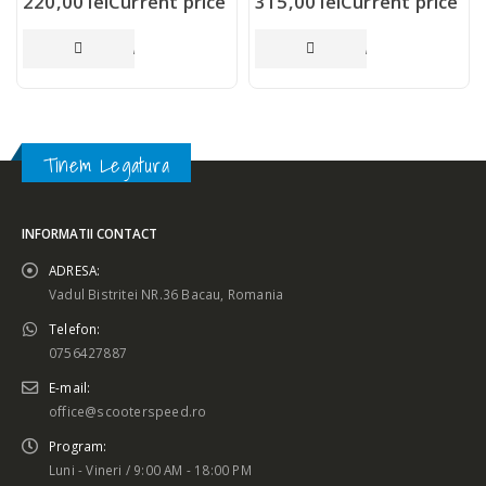
220,00
lei
Current price
315,00
lei
Current price
is: 220,00 lei.
is: 315,00 lei.
ADAUGĂ ÎN COȘ
ADAUGĂ ÎN COȘ
Tinem Legatura
INFORMATII CONTACT
ADRESA:
Vadul Bistritei NR.36 Bacau, Romania
Telefon:
0756427887
E-mail:
office@scooterspeed.ro
Program:
Luni - Vineri / 9:00 AM - 18:00 PM