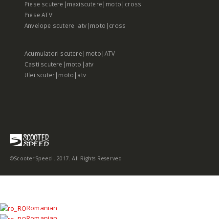
Piese scutere|maxiscutere|moto|cross
Piese ATV
Anvelope scutere|atv|moto|cross
Acumulatori scutere|moto|ATV
Casti scutere|moto|atv
Ulei scuter|moto|atv
©ScooterSpeed . 2017. All Rights Reserved
Romanian
Romanian