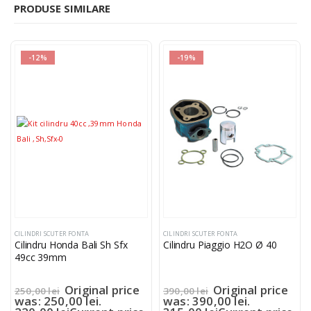
PRODUSE SIMILARE
-12%
-19%
CILINDRI SCUTER FONTA
CILINDRI SCUTER FONTA
Cilindru Honda Bali Sh Sfx
Cilindru Piaggio H2O Ø 40
49cc 39mm
Original price
Original price
250,00
lei
390,00
lei
was: 250,00 lei.
was: 390,00 lei.