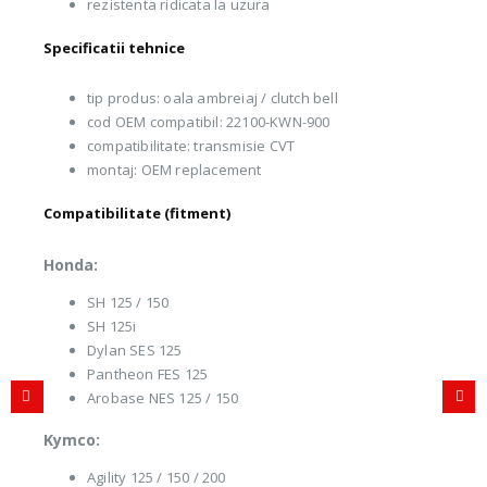
rezistenta ridicata la uzura
Specificatii tehnice
tip produs: oala ambreiaj / clutch bell
cod OEM compatibil: 22100-KWN-900
compatibilitate: transmisie CVT
montaj: OEM replacement
Compatibilitate (fitment)
Honda:
SH 125 / 150
SH 125i
Dylan SES 125
Pantheon FES 125
Arobase NES 125 / 150
Kymco:
Agility 125 / 150 / 200