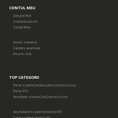
CONTUL MEU
Despre Noi
Contacteaza-ne
Contul Meu
Istoric comenzi
Cautare avansata
Intra in cont
TOP CATEGORII
Piese scutere|maxiscutere|moto|cross
Piese ATV
Anvelope scutere|atv|moto|cross
Acumulatori scutere|moto|ATV
Casti scutere|moto|atv