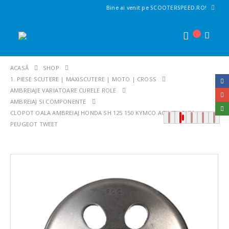
Bine ai venit pe SCOOTERSPEED.RO!
ACASĂ
SHOP
1. PIESE SCUTERE | MAXISCUTERE | MOTO | CROSS
AMBREIAJE VARIATOARE CURELE ROLE
AMBREIAJ SI COMPONENTE
CLOPOT OALA AMBREIAJ HONDA SH 125 150 KYMCO AGILITY SYM
PEUGEOT TWEET