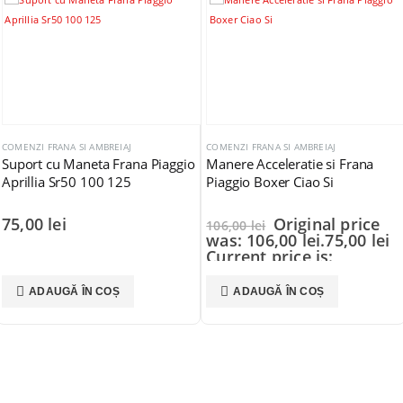
COMENZI FRANA SI AMBREIAJ
COMENZI FRANA SI AMBREIAJ
Manere Acceleratie si Frana
Comanda Frana Piaggio Free
Piaggio Boxer Ciao Si
Stanga
Original price
181,00
lei
106,00
lei
was: 106,00 lei.
75,00
lei
Current price is:
75,00 lei.
ADAUGĂ ÎN COȘ
ADAUGĂ ÎN COȘ