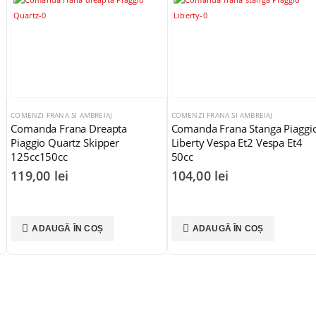
COMENZI FRANA SI AMBREIAJ
COMENZI FRANA SI AMBREIAJ
,
POMPA FR
Comanda Frana Stanga Piaggio
Set Manere Universale Frana
Liberty Vespa Et2 Vespa Et4
Ambreiaj Cu Pompa Frana si
50cc
Rezervor Lichid
104,00
lei
205,00
lei
ADAUGĂ ÎN COȘ
ADAUGĂ ÎN COȘ