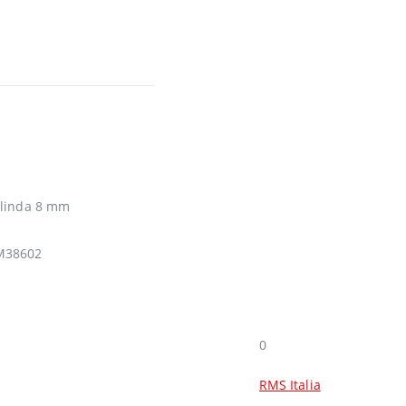
glinda 8 mm
 M38602
0
RMS Italia