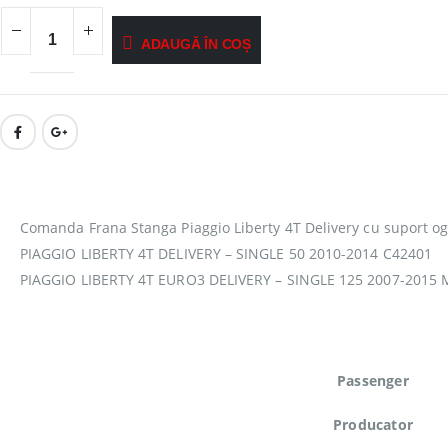
ADAUGĂ ÎN COȘ
Comanda Frana Stanga Piaggio Liberty 4T Delivery cu suport o
PIAGGIO LIBERTY 4T DELIVERY – SINGLE 50 2010-2014 C42401
PIAGGIO LIBERTY 4T EURO3 DELIVERY – SINGLE 125 2007-2015
Passenger
Producator