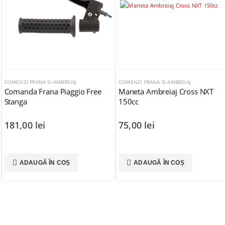
COMENZI FRANA SI AMBREIAJ
COMENZI FRANA SI AMBREIAJ
Maneta Ambreiaj Cross NXT
Comanda Frana Dreapta
150cc
Piaggio Quartz Skipper
125cc150cc
75,00
lei
119,00
lei
ADAUGĂ ÎN COȘ
ADAUGĂ ÎN COȘ