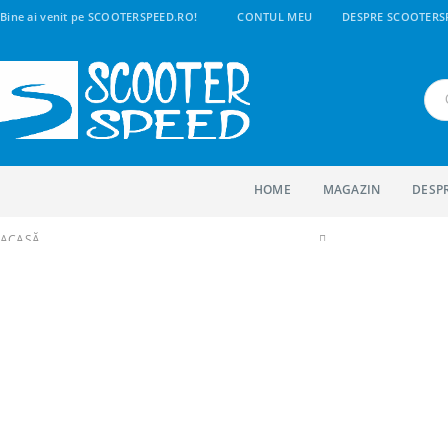
Bine ai venit pe SCOOTERSPEED.RO!
CONTUL MEU
DESPRE SCOOTERS
HOME
MAGAZIN
DESP
ACASĂ
SHOP
1. PIESE SCUTERE | MAXISCUTERE | MOTO | CROSS
FRANA SI ACCESORII
COMENZI FRANA SI AMBREIAJ
COMANDA FRANA STANGA PIAGGIO LIBERTY 4T DELIVERY