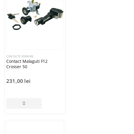
CONTACTE PORNIRE
Contact Malaguti F12
Crosser 50
231,00
lei
ADAUGĂ ÎN COȘ