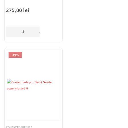
275,00
lei
ADAUGĂ ÎN COȘ
-19%
CONTACTE PORNIRE