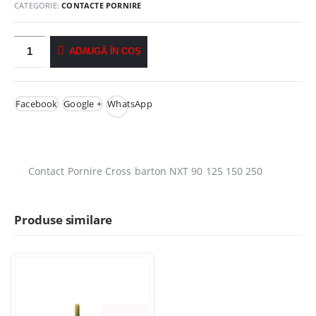
CATEGORIE:
CONTACTE PORNIRE
ADAUGĂ ÎN COȘ
Facebook
Google +
WhatsApp
Contact Pornire Cross barton NXT 90 125 150 250
Produse similare