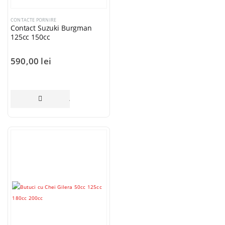
CONTACTE PORNIRE
Contact Suzuki Burgman
125cc 150cc
590,00
lei
ADAUGĂ ÎN COȘ