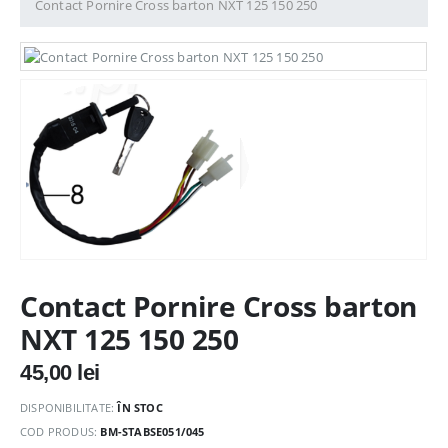
Contact Pornire Cross barton NXT 125 150 250
Contact Pornire Cross barton
NXT 125 150 250
45,00
lei
DISPONIBILITATE:
ÎN STOC
COD PRODUS:
BM-STABSE051/045