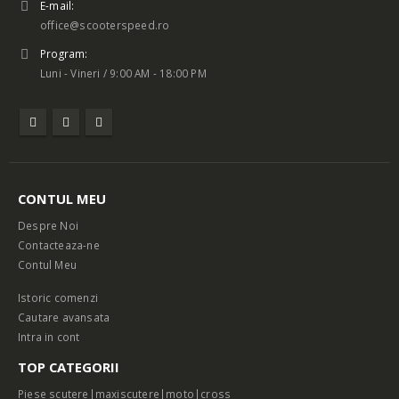
E-mail:
office@scooterspeed.ro
Program:
Luni - Vineri / 9:00 AM - 18:00 PM
CONTUL MEU
Despre Noi
Contacteaza-ne
Contul Meu
Istoric comenzi
Cautare avansata
Intra in cont
TOP CATEGORII
Piese scutere|maxiscutere|moto|cross