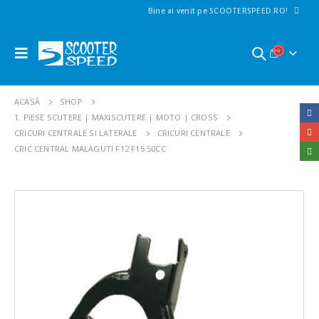
Bine ai venit pe SCOOTERSPEED.RO!
ACASĂ
SHOP
1. PIESE SCUTERE | MAXISCUTERE | MOTO | CROSS
CRICURI CENTRALE SI LATERALE
CRICURI CENTRALE
CRIC CENTRAL MALAGUTI F12 F15 50CC