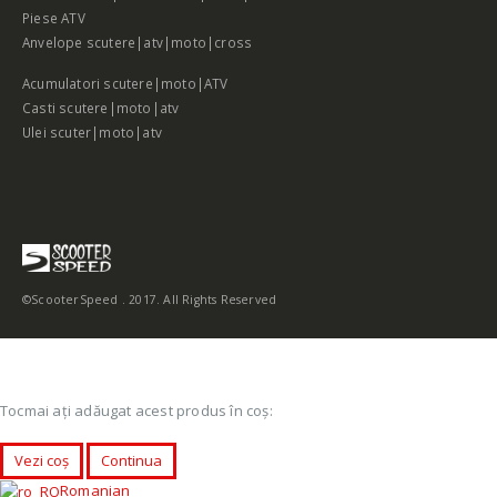
Piese ATV
Anvelope scutere|atv|moto|cross
Acumulatori scutere|moto|ATV
Casti scutere|moto|atv
Ulei scuter|moto|atv
©ScooterSpeed . 2017. All Rights Reserved
Tocmai ați adăugat acest produs în coș:
Vezi coș
Continua
Romanian